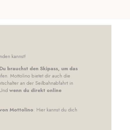
inden kannst!
Du brauchst den Skipass, um das
fen. Mottolino bietet dir auch die
schalter an der Seilbahnabfahrt in
. Und
wenn du direkt online
von Mottolino
: Hier kannst du dich