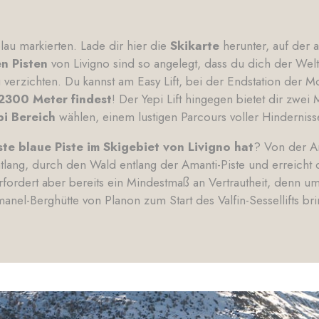
blau markierten. Lade dir hier die
Skikarte
herunter, auf der a
n Pisten
von Livigno sind so angelegt, dass du dich der We
 verzichten. Du kannst am Easy Lift, bei der Endstation der M
 2300 Meter findest
! Der Yepi Lift hingegen bietet dir zwei
pi Bereich
wählen, einem lustigen Parcours voller Hinderniss
ste blaue Piste im Skigebiet von Livigno hat
? Von der An
tlang, durch den Wald entlang der Amanti-Piste und erreicht
 erfordert aber bereits ein Mindestmaß an Vertrautheit, denn u
el-Berghütte von Planon zum Start des Valfin-Sessellifts bri