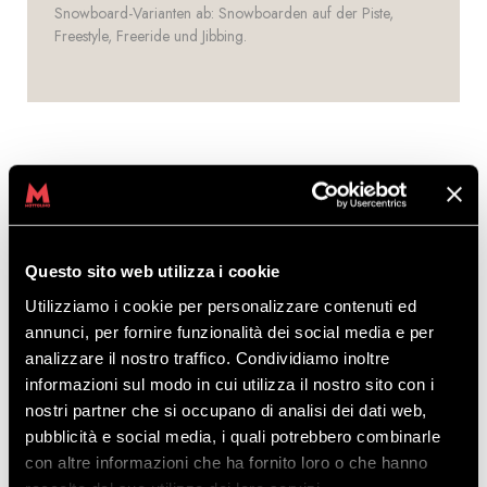
Snowboard-Varianten ab: Snowboarden auf der Piste,
Freestyle, Freeride und Jibbing.
Questo sito web utilizza i cookie
SKILEHRER
Utilizziamo i cookie per personalizzare contenuti ed
annunci, per fornire funzionalità dei social media e per
analizzare il nostro traffico. Condividiamo inoltre
Die Ski- und Snowboardlehrer in Livigno
informazioni sul modo in cui utilizza il nostro sito con i
verkörpern Professionalität und
nostri partner che si occupano di analisi dei dati web,
Begeisterung.
pubblicità e social media, i quali potrebbero combinarle
Mit ihnen können Sie die Grundlagen des Skifahrens
con altre informazioni che ha fornito loro o che hanno
erlernen und Ihre Technik perfektionieren – doch