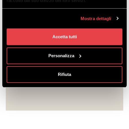
raccolto dal suo utilizzo dei loro servizi.
das ist noch nicht alles. Die meisten unserer Lehrer
sind gebürtige Livigneser und können Ihnen daher
Anekdoten und interessante Fakten über die Region
Mostra dettagli
und die Geschichte dieses „Kleinen Tibets“ erzählen,
um Ihren Urlaub zu einem noch exklusiveren Erlebnis
zu machen. Denken Sie daran: Ein guter Lehrer ist
Accetta tutti
viel mehr als nur ein guter Skifahrer. Alle Lehrer der
Ski- und Snowboardschulen sind professionell
ausgebildet, um zu unterrichten – und genau das
Personalizza
macht den Unterschied aus!
Wählen Sie die Unterrichtsform, die am besten zu
Ihnen passt, und Sie werden überrascht sein, wie
Rifiuta
schnell Sie Fortschritte machen.