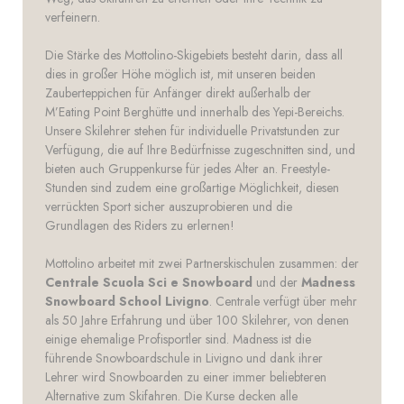
verfeinern.
Die Stärke des Mottolino-Skigebiets besteht darin, dass all
dies in großer Höhe möglich ist, mit unseren beiden
Zauberteppichen für Anfänger direkt außerhalb der
M’Eating Point Berghütte und innerhalb des Yepi-Bereichs.
Unsere Skilehrer stehen für individuelle Privatstunden zur
Verfügung, die auf Ihre Bedürfnisse zugeschnitten sind, und
bieten auch Gruppenkurse für jedes Alter an. Freestyle-
Stunden sind zudem eine großartige Möglichkeit, diesen
verrückten Sport sicher auszuprobieren und die
Grundlagen des Riders zu erlernen!
Mottolino arbeitet mit zwei Partnerskischulen zusammen: der
Centrale Scuola Sci e Snowboard
und der
Madness
Snowboard School Livigno
. Centrale verfügt über mehr
als 50 Jahre Erfahrung und über 100 Skilehrer, von denen
einige ehemalige Profisportler sind. Madness ist die
führende Snowboardschule in Livigno und dank ihrer
Lehrer wird Snowboarden zu einer immer beliebteren
Alternative zum Skifahren. Die Kurse decken alle