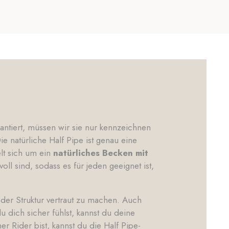
rantiert, müssen wir sie nur kennzeichnen
e natürliche Half Pipe ist genau eine
elt sich um ein
natürliches Becken mit
ll sind, sodass es für jeden geeignet ist,
der Struktur vertraut zu machen. Auch
u dich sicher fühlst, kannst du deine
 Rider bist, kannst du die Half Pipe-