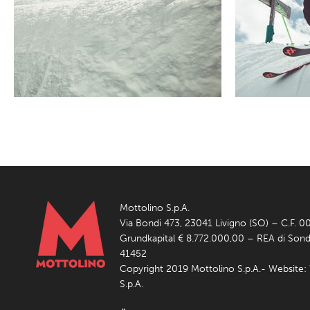
Mottolino S.p.A.
Via Bondi 473, 23041 Livigno (SO) – C.F.
Grundkapital € 8.772.000,00 – REA di Sond
41452
Copyright 2019 Mottolino S.p.A.- Website:
S.p.A.