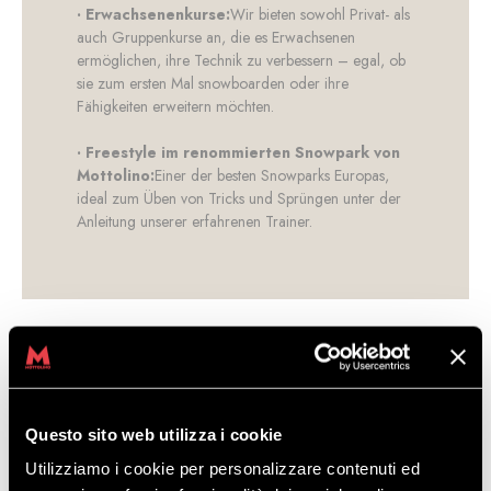
· Erwachsenenkurse:
Wir bieten sowohl Privat- als
auch Gruppenkurse an, die es Erwachsenen
ermöglichen, ihre Technik zu verbessern – egal, ob
sie zum ersten Mal snowboarden oder ihre
Fähigkeiten erweitern möchten.
· Freestyle im renommierten Snowpark von
Mottolino:
Einer der besten Snowparks Europas,
ideal zum Üben von Tricks und Sprüngen unter der
Anleitung unserer erfahrenen Trainer.
Questo sito web utilizza i cookie
Utilizziamo i cookie per personalizzare contenuti ed