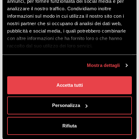
annunci, per fornire funzionalità dei social media e per
PRIVATUNTERRICHT
analizzare il nostro traffico. Condividiamo inoltre
SNOWBOARD
informazioni sul modo in cui utilizza il nostro sito con i
nostri partner che si occupano di analisi dei dati web,
pubblicità e social media, i quali potrebbero combinarle
DISCOVER
con altre informazioni che ha fornito loro o che hanno
raccolto dal suo utilizzo dei loro servizi.
Unterricht für 1 oder 2 Personen, geeignet für alle
Reidingniveaus.
Mostra dettagli
zu verlassen
von 55,00
Accetta tutti
Personalizza
Rifiuta
SNOWBOARDKURS
VERBESSERE DEINEN STIL