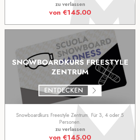
zu verlassen
von
€
145.00
SNOWBOARDKURS FREESTYLE
ZENTRUM
ENTDECKEN
Snowboardkurs Freestyle Zentrum. Für 3, 4 oder 5
Personen.
zu verlassen
von
€
145.00