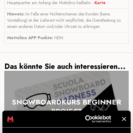
Hauptquartier am Anfang der Mottolino-Seilbahn -
Karte
Hinweis:
Im Falle einer Nichterscheinen des Kunden (keine
Vorstellung) ist der Lieferant nicht verpflichtet, die Dienstleistung zu
einem anderen Datum und/oder Uhrzeit zu erbringen.
Mottolino APP Punkte:
NEIN.
Das könnte Sie auch interessieren...
SNOWBOARDKURS BEGINNER
PROJECT
ENTDECKEN