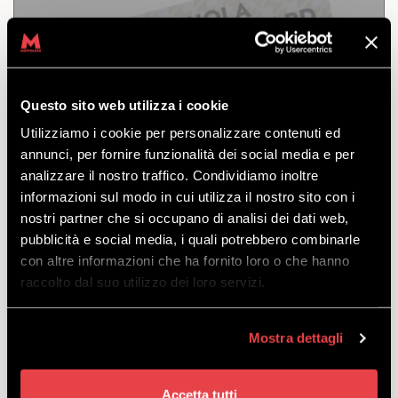
SNOWBOARDKURS
VERBESSERE DEINEN STIL
Questo sito web utilizza i cookie
Utilizziamo i cookie per personalizzare contenuti ed
ENTDECKEN
annunci, per fornire funzionalità dei social media e per
analizzare il nostro traffico. Condividiamo inoltre
informazioni sul modo in cui utilizza il nostro sito con i
nostri partner che si occupano di analisi dei dati web,
Snowboardkurs: Verbessere deinen Stil. Für 3, 4
pubblicità e social media, i quali potrebbero combinarle
oder 5 Personen.
con altre informazioni che ha fornito loro o che hanno
zu verlassen
raccolto dal suo utilizzo dei loro servizi.
von
€
145.00
Mostra dettagli
Accetta tutti