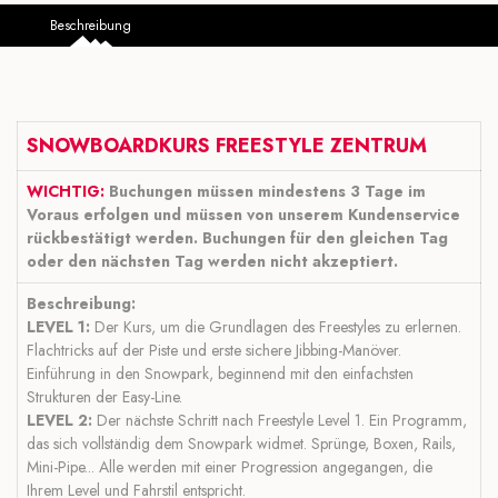
Beschreibung
SNOWBOARDKURS FREESTYLE ZENTRUM
WICHTIG:
Buchungen müssen mindestens 3 Tage im
Voraus erfolgen und müssen von unserem Kundenservice
rückbestätigt werden. Buchungen für den gleichen Tag
oder den nächsten Tag werden nicht akzeptiert.
Beschreibung:
LEVEL 1:
Der Kurs, um die Grundlagen des Freestyles zu erlernen.
Flachtricks auf der Piste und erste sichere Jibbing-Manöver.
Einführung in den Snowpark, beginnend mit den einfachsten
Strukturen der Easy-Line.
LEVEL 2:
Der nächste Schritt nach Freestyle Level 1. Ein Programm,
das sich vollständig dem Snowpark widmet. Sprünge, Boxen, Rails,
Mini-Pipe... Alle werden mit einer Progression angegangen, die
Ihrem Level und Fahrstil entspricht.