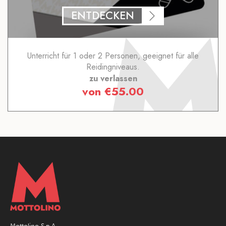
ENTDECKEN
Unterricht für 1 oder 2 Personen, geeignet für alle
Reidingniveaus.
zu verlassen
von
€
55.00
Mottolino S.p.A.