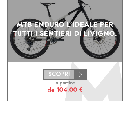
MTB ENDURO L’IDEALE PER
TUTTI I SENTIERI DI LIVIGNO.
SCOPRI
a partire
da 104.00 €