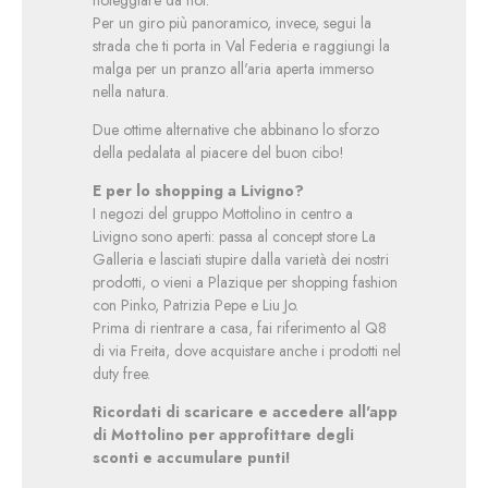
noleggiare da noi.
Per un giro più panoramico, invece, segui la
strada che ti porta in Val Federia e raggiungi la
malga per un pranzo all'aria aperta immerso
nella natura.
Due ottime alternative che abbinano lo sforzo
della pedalata al piacere del buon cibo!
E per lo shopping a Livigno?
I negozi del gruppo Mottolino in centro a
Livigno sono aperti: passa al concept store La
Galleria e lasciati stupire dalla varietà dei nostri
prodotti, o vieni a Plazique per shopping fashion
con Pinko, Patrizia Pepe e Liu Jo.
Prima di rientrare a casa, fai riferimento al Q8
di via Freita, dove acquistare anche i prodotti nel
duty free.
Ricordati di scaricare e accedere all'app
di Mottolino per approfittare degli
sconti e accumulare punti!