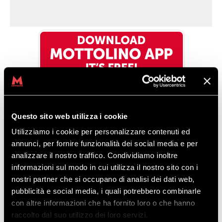
Questo sito web utilizza i cookie
Utilizziamo i cookie per personalizzare contenuti ed
annunci, per fornire funzionalità dei social media e per
analizzare il nostro traffico. Condividiamo inoltre
informazioni sul modo in cui utilizza il nostro sito con i
nostri partner che si occupano di analisi dei dati web,
pubblicità e social media, i quali potrebbero combinarle
SCARICALA SUBITO!
con altre informazioni che ha fornito loro o che hanno
raccolto dal suo utilizzo dei loro servizi.