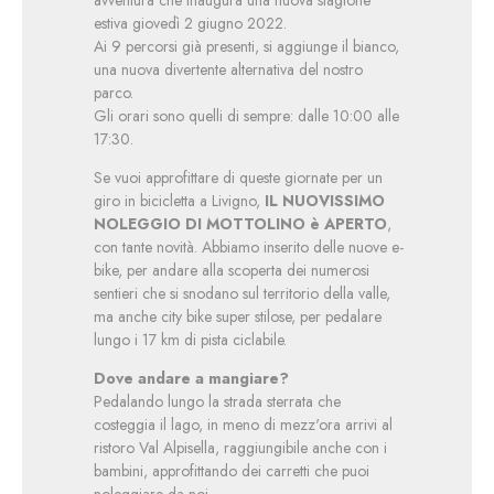
avventura che inaugura una nuova stagione
estiva giovedì 2 giugno 2022.
Ai 9 percorsi già presenti, si aggiunge il bianco,
una nuova divertente alternativa del nostro
parco.
Gli orari sono quelli di sempre: dalle 10:00 alle
17:30.
Se vuoi approfittare di queste giornate per un
giro in bicicletta a Livigno,
IL NUOVISSIMO
NOLEGGIO DI MOTTOLINO è APERTO
,
con tante novità. Abbiamo inserito delle nuove e-
bike, per andare alla scoperta dei numerosi
sentieri che si snodano sul territorio della valle,
ma anche city bike super stilose, per pedalare
lungo i 17 km di pista ciclabile.
Dove andare a mangiare?
Pedalando lungo la strada sterrata che
costeggia il lago, in meno di mezz'ora arrivi al
ristoro Val Alpisella, raggiungibile anche con i
bambini, approfittando dei carretti che puoi