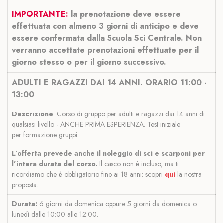
IMPORTANTE:
l
a prenotazione deve essere
effettuata con almeno 3 giorni di anticipo e deve
essere confermata dalla Scuola Sci Centrale. Non
verranno accettate prenotazioni effettuate per il
giorno stesso o per il giorno successivo
.
ADULTI E RAGAZZI DAI 14 ANNI. ORARIO 11:00 -
13:00
Descrizione
: Corso di gruppo per adulti
e ragazzi
dai 14 anni
di
qualsiasi livello - ANCHE PRIMA ESPERIENZA.
Test iniziale
per
formazione
gruppi.
L’offerta prevede anche il noleggio di sci e scarponi per
l’intera durata del corso.
Il casco non è incluso, ma ti
ricordiamo che è obbligatorio fino ai 18 anni: scopri
qui
la nostra
proposta.
Durata:
6 giorni da domenica oppure 5 giorni da domenica o
lunedì dalle 10:00 alle 12:00.