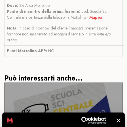
Dove:
Ski Area Mottolino.
Punto di incontro della prima lezione:
desk Scuola Sci
Centrale alla partenza della telecabina Mottolino -
Mappa
Nota:
in caso di no-show del cliente (mancata presentazione) il
fornitore non sarà tenuto ad erogare il servizio in altra data e/o
orario.
Punti Mottolino APP:
NO.
Può interessarti anche...
LEZIONE SCI PRIVATA