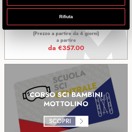
Rifiuta
Yepi Kids Club, divertimento, sci e amicizia: le
giornate perfette per i più piccoli sulla neve.
(Prezzo a partire da 4 giorni)
a partire
da
€
357.00
CORSO SCI BAMBINI
MOTTOLINO
SCOPRI