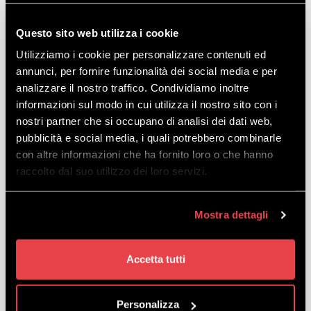
SCOPRI
Questo sito web utilizza i cookie
Utilizziamo i cookie per personalizzare contenuti ed
annunci, per fornire funzionalità dei social media e per
Bambino, adulto, principiante, esperto: la lezione a tu
analizzare il nostro traffico. Condividiamo inoltre
per tu col maestro è l’ideale per tutti.
informazioni sul modo in cui utilizza il nostro sito con i
a partire
nostri partner che si occupano di analisi dei dati web,
da
€
61.50
pubblicità e social media, i quali potrebbero combinarle
con altre informazioni che ha fornito loro o che hanno
raccolto dal suo utilizzo dei loro servizi.
Mostra dettagli
YEPI KIDS CLUB – CORSO SCI
SENZA NOLEGGIO
Accetta tutti
SCOPRI
Personalizza