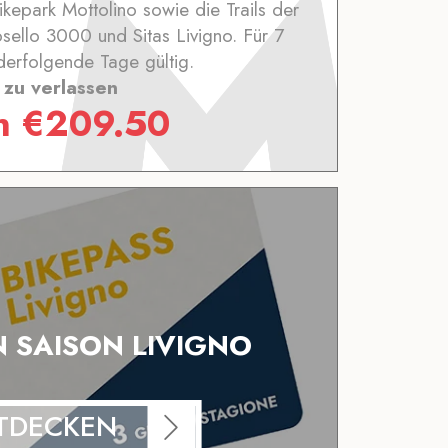
Bikepark Mottolino sowie die Trails der
sello 3000 und Sitas Livigno. Für 7
derfolgende Tage gültig.
zu verlassen
n
€
209.50
N SAISON LIVIGNO
TDECKEN