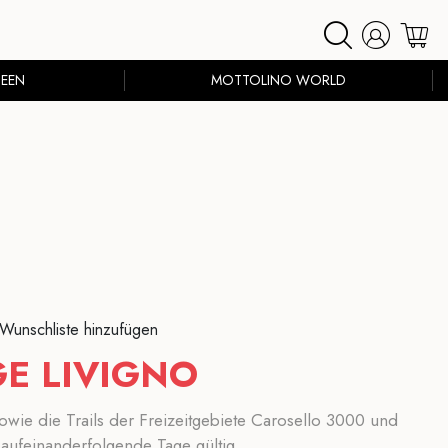
EEN
MOTTOLINO WORLD
 Wunschliste hinzufügen
GE LIVIGNO
 sowie die Trails der Freizeitgebiete Carosello 3000 und
2 aufeinanderfolgende Tage gültig.