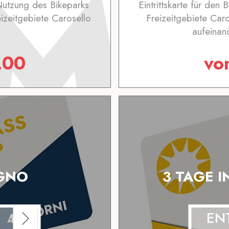
 Nutzung des Bikeparks
Eintrittskarte für den 
eizeitgebiete Carosello
Freizeitgebiete Caro
aufeinan
.00
vo
IGNO
3 TAGE I
EN