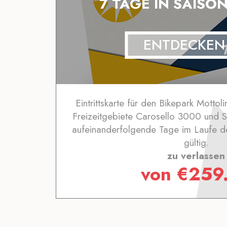
7 TAGE IN SAISO
ENTDECKEN
Eintrittskarte für den Bikepark Mottol
Freizeitgebiete Carosello 3000 und Sit
aufeinanderfolgende Tage im Laufe 
gültig.
zu verlassen
von
€
259