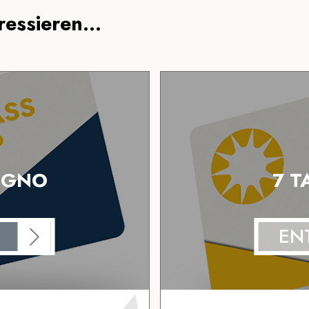
essieren...
VIGNO
7 T
EN