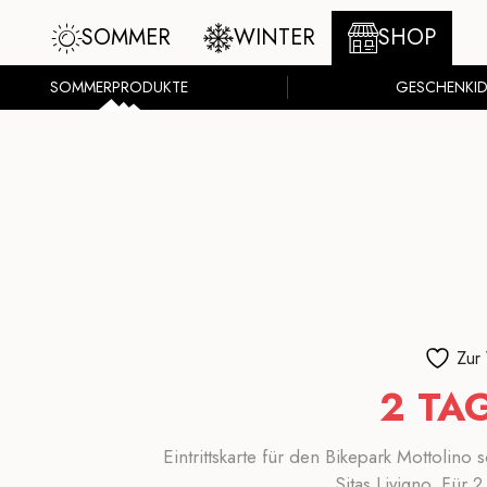
SOMMER
WINTER
SHOP
SOMMERPRODUKTE
GESCHENKID
Zur
2 TA
Eintrittskarte für den Bikepark Mottolino
Sitas Livigno. Für 