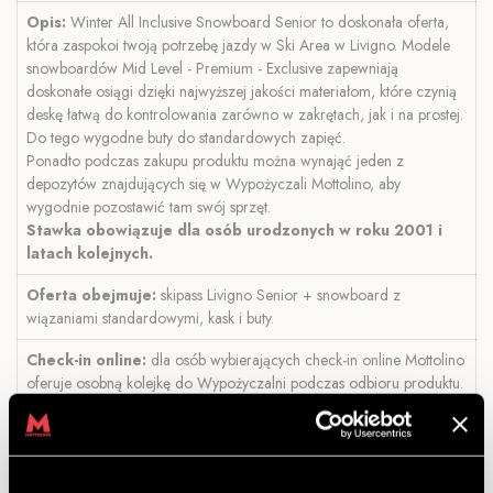
Opis:
Winter All Inclusive Snowboard Senior to doskonała oferta,
która zaspokoi twoją potrzebę jazdy w Ski Area w Livigno. Modele
snowboardów Mid Level - Premium - Exclusive zapewniają
doskonałe osiągi dzięki najwyższej jakości materiałom, które czynią
deskę łatwą do kontrolowania zarówno w zakrętach, jak i na prostej.
Do tego wygodne buty do standardowych zapięć.
Ponadto podczas zakupu produktu można wynająć jeden z
depozytów znajdujących się w Wypożyczali Mottolino, aby
wygodnie pozostawić tam swój sprzęt.
Stawka obowiązuje dla osób urodzonych w roku 2001 i
latach kolejnych.
Oferta obejmuje:
skipass Livigno Senior + snowboard z
wiązaniami standardowymi, kask i buty.
Check-in online:
dla osób wybierających check-in online Mottolino
oferuje osobną kolejkę do Wypożyczalni podczas odbioru produktu.
Ponadto osoby, które podczas zakupu produktu wybiorą wynajęcie
depozytu, znajdą wybrany sprzęt w przypisanej im skrytce, nie będą
zatem musiały kierować się do kasy.
Link:
check-in.mottolino.com