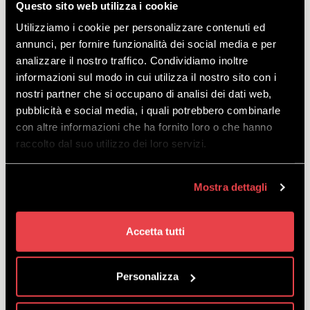
Questo sito web utilizza i cookie
Polisa:
od 1 stycznia 2022 roku obowiązkowe jest wykupienie
Utilizziamo i cookie per personalizzare contenuti ed
polisy ubezpieczeniowej, aby móc korzystać ze stoków narciarskich.
annunci, per fornire funzionalità dei social media e per
Jeśli nie masz jeszcze polisy osobistej, możesz wykupić polisę
analizzare il nostro traffico. Condividiamo inoltre
bezpośrednio z karnetem narciarskim, wybierając opcję
informazioni sul modo in cui utilizza il nostro sito con i
„Ubezpieczenie TAK” w konfiguratorze produktu w cenie € 1,00
nostri partner che si occupano di analisi dei dati web,
dziennie.
pubblicità e social media, i quali potrebbero combinarle
Kiedy:
codziennie.
con altre informazioni che ha fornito loro o che hanno
Na odbiór Winter All Inclusive godziny są od 08:30 do 17:00.
raccolto dal suo utilizzo dei loro servizi.
Gdzie:
Miejsce odjazdu kolejki linowej Mottolino -
Mapa
Uwaga:
w przypadku nieobecności klienta (brak stawiennictwa)
Mostra dettagli
dostawca nie będzie zobowiązany do dostarczenia usługi innego
dnia i/lub o innej godzinie. Dostawca może zaproponować
alternatywne daty/godzinny świadczenia usługi w przypadku
Accetta tutti
wystąpienia siły wyższej, uniemożliwiającej jej realizację w dniu
wybranym przez klienta w chwili zakupu.
Personalizza
Punkty Mottolino APP:
NIE.