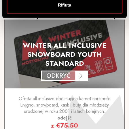
Rifiuta
Możesz być także zainteresowany...
WINTER ALL INCLUSIVE
SNOWBOARD YOUTH
STANDARD
ODKRYĆ
Oferta all inclusive obejmująca karnet narciarski
Livigno, snowboard, kask i buty dla młodzieży
urodzonej w roku 2001 i latach kolejnych.
odejść
z
€
75.50