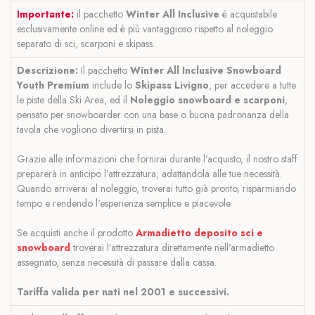
Importante:
il pacchetto
Winter All Inclusive
è acquistabile
esclusivamente online ed è più vantaggioso rispetto al noleggio
separato di sci, scarponi e skipass.
Descrizione:
Il pacchetto
Winter All Inclusive Snowboard
Youth Premium
include lo
Skipass Livigno
, per accedere a tutte
le piste della Ski Area, ed il
Noleggio snowboard e scarponi
,
pensato per snowboarder con una base o buona padronanza della
tavola che vogliono divertirsi in pista.
Grazie alle informazioni che fornirai durante l'acquisto, il nostro staff
preparerà in anticipo l’attrezzatura, adattandola alle tue necessità.
Quando arriverai al noleggio, troverai tutto già pronto, risparmiando
tempo e rendendo l'esperienza semplice e piacevole.
Se acquisti anche il prodotto
Armadietto deposito sci e
snowboard
troverai l’attrezzatura direttamente nell'armadietto
assegnato, senza necessità di passare dalla cassa.
Tariffa valida per nati nel 2001 e successivi.