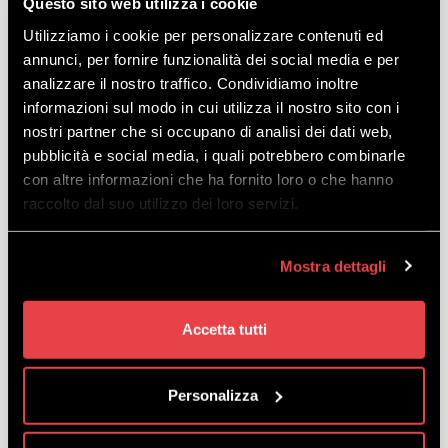
Questo sito web utilizza i cookie
2010 e successivi.
a partire
Utilizziamo i cookie per personalizzare contenuti ed
da
€
50.50
annunci, per fornire funzionalità dei social media e per
analizzare il nostro traffico. Condividiamo inoltre
informazioni sul modo in cui utilizza il nostro sito con i
nostri partner che si occupano di analisi dei dati web,
pubblicità e social media, i quali potrebbero combinarle
con altre informazioni che ha fornito loro o che hanno
WINTER ALL INCLUSIVE
raccolto dal suo utilizzo dei loro servizi.
SNOWBOARD SENIOR
PREMIUM
Mostra dettagli
SCOPRI
Accetta tutti
Skipass Livigno + noleggio snowboard, casco e
Personalizza
scarponi per chi vuole godersi al massimo ogni
discesa nati dal 1961 e precedenti.