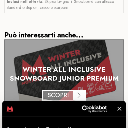
Inclusi nell’offerta:
Skipass Livigno + Snowboard con attacco
standard o step on, casco e scarponi.
Può interessarti anche...
WINTER ALL INCLUSIVE
SNOWBOARD JUNIOR PREMIUM
SCOPRI
Skipass Livigno + noleggio snowboard e scarponi per
chi vuole godersi al massimo ogni discesa nati dal