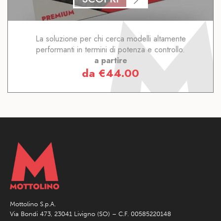
La soluzione per chi cerca modelli altamente
performanti in termini di potenza e controllo.
a partire
da
€
44.00
Mottolino S.p.A.
Via Bondi 473, 23041 Livigno (SO) – C.F. 00585220148