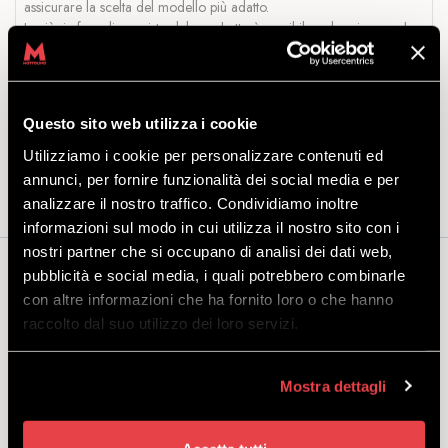
assicurare la scelta del modello più adatto.
In più, in fase di acquisto del pacchetto è possibile noleggiare anche
uno dei depositi all’interno del Rental di Mottolino, dove poter
lasciare comodamente la propria attrezzatura.
Compreso nel pacchetto:
sci, bastoncini e scarponi. Il casco non
Questo sito web utilizza i cookie
è incluso, ma ti ricordiamo che è obbligatorio fino ai 18 anni: scopri
qui
la nostra proposta.
Utilizziamo i cookie per personalizzare contenuti ed
annunci, per fornire funzionalità dei social media e per
analizzare il nostro traffico. Condividiamo inoltre
informazioni sul modo in cui utilizza il nostro sito con i
nostri partner che si occupano di analisi dei dati web,
Può interessarti anche...
pubblicità e social media, i quali potrebbero combinarle
con altre informazioni che ha fornito loro o che hanno
raccolto dal suo utilizzo dei loro servizi.
Mostra dettagli
PACCHETTO SCI ADULTO
STANDARD