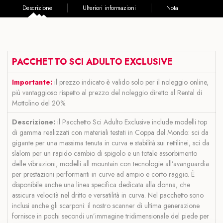
Descrizione
Ulteriori informazioni
Nota
PACCHETTO SCI ADULTO EXCLUSIVE
Importante:
il prezzo indicato è valido solo per il noleggio online,
più vantaggioso rispetto al prezzo del noleggio diretto al Rental di
Mottolino del 20%.
Descrizione:
il Pacchetto Sci Adulto Exclusive include modelli top
di gamma realizzati con materiali testati in Coppa del Mondo: sci da
gigante per una massima tenuta in curva e stabilità sui rettilinei, sci da
slalom per un rapido cambio di spigolo e un totale assorbimento
delle vibrazioni, modelli all mountain con tecnologie all’avanguardia
per prestazioni performanti in curve ad ampio e corto raggio. È
disponibile anche una linea specifica dedicata alla donna, che
assicura velocità nel dritto e versatilità in curva. Nel pacchetto sono
inclusi anche gli scarponi: il nostro scanner di ultima generazione
fornisce in pochi secondi un’immagine tridimensionale del piede per