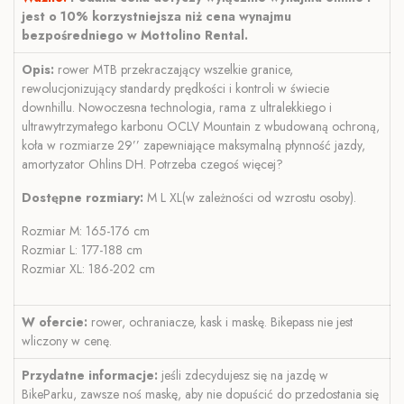
jest o 10% korzystniejsza niż cena wynajmu
bezpośredniego w Mottolino Rental.
Opis:
rower MTB przekraczający wszelkie granice,
rewolucjonizujący standardy prędkości i kontroli w świecie
downhillu. Nowoczesna technologia, rama z ultralekkiego i
ultrawytrzymałego karbonu OCLV Mountain z wbudowaną ochroną,
koła w rozmiarze 29’’ zapewniające maksymalną płynność jazdy,
amortyzator Ohlins DH. Potrzeba czegoś więcej?
Dostępne rozmiary:
M L XL(w zależności od wzrostu osoby).
Rozmiar M: 165-176 cm
Rozmiar L: 177-188 cm
Rozmiar XL: 186-202 cm
W ofercie:
rower, ochraniacze, kask i maskę. Bikepass nie jest
wliczony w cenę.
Przydatne informacje:
jeśli zdecydujesz się na jazdę w
BikeParku, zawsze noś maskę, aby nie dopuścić do przedostania się