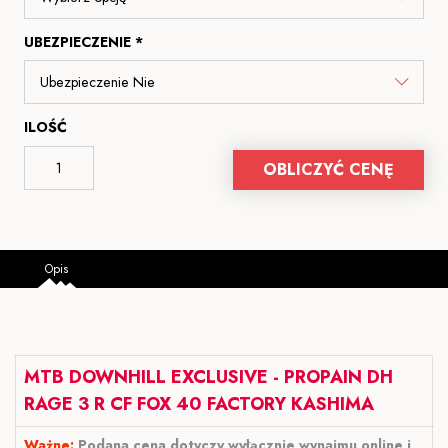
UBEZPIECZENIE *
ILOŚĆ
OBLICZYĆ CENĘ
Opis
MTB DOWNHILL EXCLUSIVE - PROPAIN DH
RAGE 3 R CF
FOX 40 FACTORY KASHIMA
Ważne:
Podana cena dotyczy wyłącznie wynajmu online i