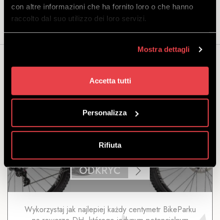
con altre informazioni che ha fornito loro o che hanno
raccolto dal suo utilizzo dei loro servizi.
Mostra dettagli
Możesz być także zainteresowany...
Accetta tutti
Personalizza
DH TREK SESSION C29 M22
Rifiuta
ODKRYĆ
Wykorzystaj jak najlepiej każdy centymetr BikeParku