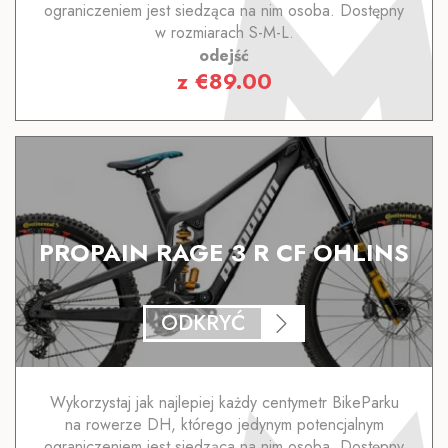
ograniczeniem jest siedząca na nim osoba. Dostępny
w rozmiarach S-M-L.
odejść
z
€
89.00
PROPAIN RAGE 3 R CF OHLINS
ODKRYĆ
Wykorzystaj jak najlepiej każdy centymetr BikeParku
na rowerze DH, którego jedynym potencjalnym
ograniczeniem jest siedząca na nim osoba. Dostępny