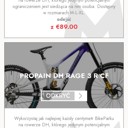
na rowerze DH, którego jedynym potencjalnym
ograniczeniem jest siedząca na nim osoba. Dostępny
w rozmiarach M-L-XL.
odejść
z
€
89.00
PROPAIN DH RAGE 3 R CF
ODKRYĆ
Wykorzystaj jak najlepiej każdy centymetr BikeParku
na rowerze DH, którego jedynym potencjalnym