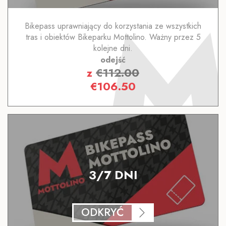
Bikepass uprawniający do korzystania ze wszystkich
tras i obiektów Bikeparku Mottolino. Ważny przez 5
kolejne dni.
odejść
z
€
112.00
€
106.50
3/7 DNI
ODKRYĆ