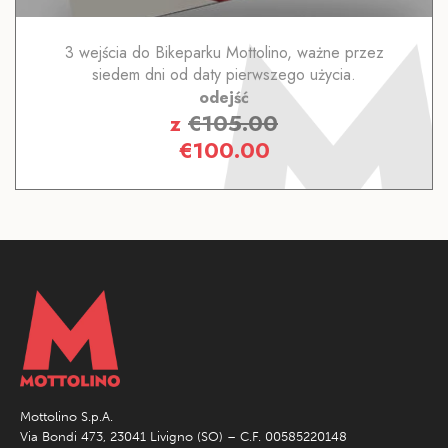
3 wejścia do Bikeparku Mottolino, ważne przez
siedem dni od daty pierwszego użycia.
odejść
z
€
105.00
€
100.00
Mottolino S.p.A.
Via Bondi 473, 23041 Livigno (SO) – C.F. 00585220148