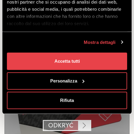
nostri partner che si occupano di analisi dei dati web,
pubblicità e social media, i quali potrebbero combinarle
Bikepass uprawniający do korzystania ze wszystkich
con altre informazioni che ha fornito loro o che hanno
tras i obiektów Bikeparku Mottolino. Ważny przez 12
raccolto dal suo utilizzo dei loro servizi.
kolejne dni.
odejść
z
€
196.00
Mostra dettagli
€
186.00
Accetta tutti
Personalizza
Rifiuta
10 DNI
ODKRYĆ