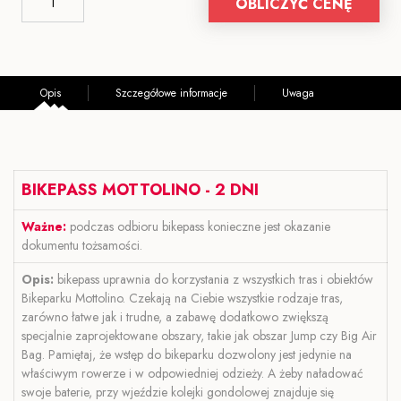
OBLICZYĆ CENĘ
Opis
Szczegółowe informacje
Uwaga
BIKEPASS MOTTOLINO - 2 DNI
Ważne:
podczas odbioru bikepass konieczne jest okazanie
dokumentu tożsamości.
Opis:
bikepass uprawnia do korzystania z wszystkich tras i obiektów
Bikeparku Mottolino. Czekają na Ciebie wszystkie rodzaje tras,
zarówno łatwe jak i trudne, a zabawę dodatkowo zwiększą
specjalnie zaprojektowane obszary, takie jak obszar Jump czy Big Air
Bag. Pamiętaj, że wstęp do bikeparku dozwolony jest jedynie na
właściwym rowerze i w odpowiedniej odzieży. A żeby naładować
swoje baterie, przy wjeździe kolejki gondolowej znajduje się