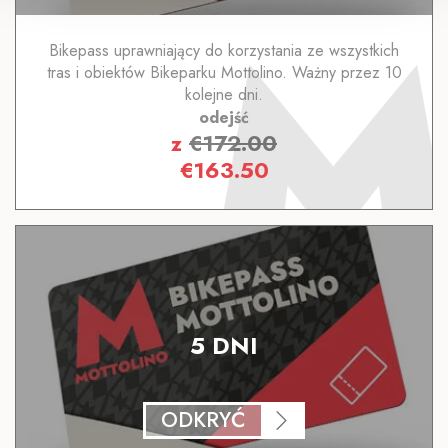
Bikepass uprawniający do korzystania ze wszystkich
tras i obiektów Bikeparku Mottolino. Ważny przez 10
kolejne dni.
odejść
z
€
172.00
€
163.50
5 DNI
ODKRYĆ