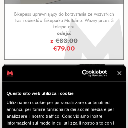
Bikepass uprawniający do korzystania ze wszystkich
tras i obiektów Bikeparku Mottolino. Ważny przez 3
kolejne dni.
odejść
z
€
83.00
€
79.00
Questo sito web utilizza i cookie
12 DNI
Utilizziamo i cookie per personalizzare contenuti ed
annunci, per fornire funzionalità dei social media e per
analizzare il nostro traffico. Condividiamo inoltre
ODKRYĆ
informazioni sul modo in cui utilizza il nostro sito con i