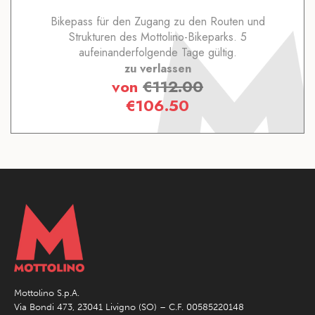
Bikepass für den Zugang zu den Routen und
Strukturen des Mottolino-Bikeparks. 5
aufeinanderfolgende Tage gültig.
zu verlassen
von
€
112.00
€
106.50
Mottolino S.p.A.
Via Bondi 473, 23041 Livigno (SO) – C.F. 00585220148