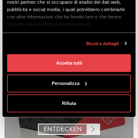
nostri partner che si occupano di analisi dei dati web,
pubblicità e social media, i quali potrebbero combinarle
Bikepass für den Zugang zu den Routen und
con altre informazioni che ha fornito loro o che hanno
Strukturen des Mottolino-Bikeparks. 3
raccolto dal suo utilizzo dei loro servizi.
aufeinanderfolgende Tage gültig.
zu verlassen
von
€
83.00
Mostra dettagli
€
79.00
Accetta tutti
Personalizza
Rifiuta
TAGESKARTE
ENTDECKEN