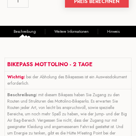
PREIS BERECHNEN
Beschreibung
Weitere Informationen
Hinweis
BIKEPASS MOTTOLINO - 2 TAGE
Wichtig:
bei der Abholung des Bikepasses ist ein Ausweisdokument
erforderlich.
Beschreibung:
mit diesem Bikepass haben Sie Zugang zu den
Routen und Strukturen des Mottolino-Bikeparks. Es erwarten Sie
Routen jeder Art, von leicht bis anspruchsvoll, sowie spezielle
Bereiche, um noch mehr Spaß zu haben, wie der Jump- und der Big
Air Bag-Bereich. Vergessen Sie nicht, dass der Zugang nur mit
geeigneter Kleidung und angemessenem Fahrrad gestattet ist. Und
um Energie zu tanken, gibt es die Hütte M'eating Point bei der