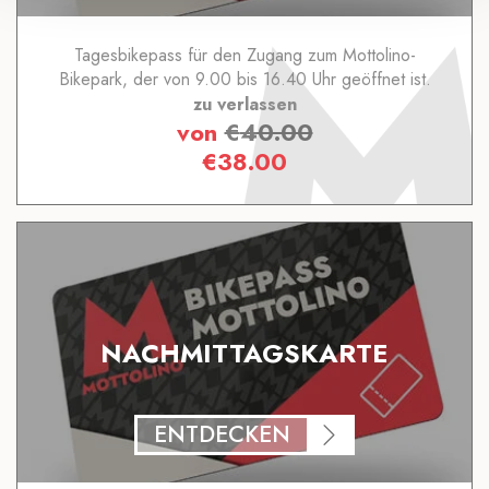
Tagesbikepass für den Zugang zum Mottolino-
Bikepark, der von 9.00 bis 16.40 Uhr geöffnet ist.
zu verlassen
von
€
40.00
€
38.00
NACHMITTAGSKARTE
ENTDECKEN