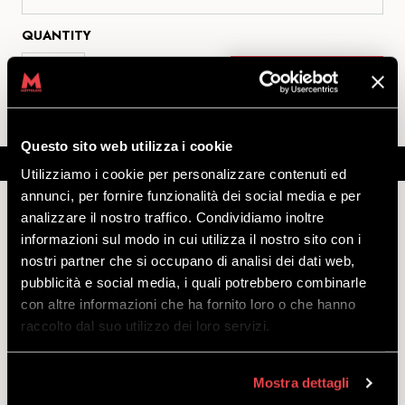
QUANTITY
CHECK PRICE
Questo sito web utilizza i cookie
Description
Further information
Note
Utilizziamo i cookie per personalizzare contenuti ed
annunci, per fornire funzionalità dei social media e per
analizzare il nostro traffico. Condividiamo inoltre
informazioni sul modo in cui utilizza il nostro sito con i
MTB E-BIKE ENTRY LEVEL - TREK POWERFLY
nostri partner che si occupano di analisi dei dati web,
6
pubblicità e social media, i quali potrebbero combinarle
con altre informazioni che ha fornito loro o che hanno
Important:
the price indicated is valid only for online
raccolto dal suo utilizzo dei loro servizi.
rental, 10% more advantageous than the direct rental
price at Mottolino Rental.
Mostra dettagli
Description:
the Trek Powerfly 6 is a versatile mountain bike,