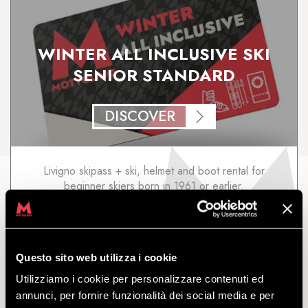
WINTER ALL INCLUSIVE SKI
SENIOR STANDARD
DISCOVER
Livigno skipass + ski, helmet and boot rental for
beginner skiers born in 1961 or earlier.
starting
from
€
76.50
Questo sito web utilizza i cookie
Utilizziamo i cookie per personalizzare contenuti ed
annunci, per fornire funzionalità dei social media e per