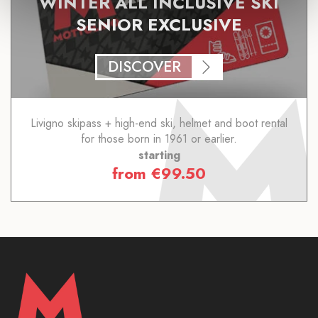
WINTER ALL INCLUSIVE SKI
SENIOR EXCLUSIVE
DISCOVER
Livigno skipass + high-end ski, helmet and boot rental
for those born in 1961 or earlier.
starting
from
€
99.50