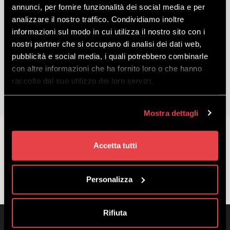
annunci, per fornire funzionalità dei social media e per
analizzare il nostro traffico. Condividiamo inoltre
SKY ADVENTURE
informazioni sul modo in cui utilizza il nostro sito con i
nostri partner che si occupano di analisi dei dati web,
pubblicità e social media, i quali potrebbero combinarle
DISCOVER
con altre informazioni che ha fornito loro o che hanno
raccolto dal suo utilizzo dei loro servizi.
Enjoy views of the Mottolino Ski Area from a unique
Mostra dettagli
perspective with a tandem paragliding experience,
accompanied by our tandem pilot.
starting
Accetta tutti
from
€
120.00
Personalizza
Rifiuta