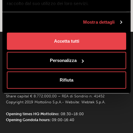
No products were found matching your
raccolto dal suo utilizzo dei loro servizi.
selection.
Mostra dettagli
Accetta tutti
Personalizza
Rifiuta
Mottolino S.p.A.
Via Bondi 473, 23041 Livigno (SO) – C.F. 00585220148
Share capital € 8.772.000,00 – REA di Sondrio n. 41452
Copyright 2019 Mottolino S.p.A.- Website:
Webtek S.p.A.
Opening times HQ Mottolino:
08:30–18:00
Opening Gondola hours:
09:00-16:40