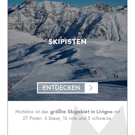
SKIPISTEN
ENTDECKEN
Mottolino ist das
größte Skigebiet in Livigno
mit
27 Pisten: 6 blaue, 16 rote und 5 schwarze.