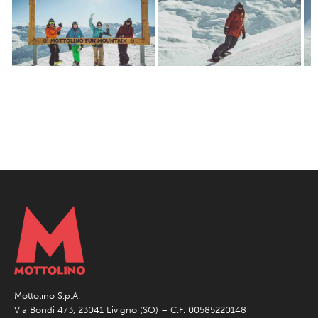
Mottolino S.p.A.
Via Bondi 473, 23041 Livigno (SO) – C.F. 00585220148