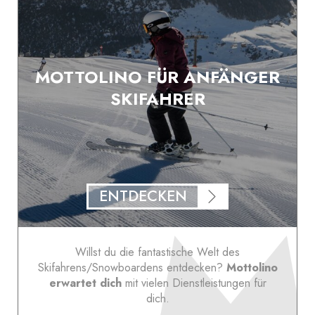
MOTTOLINO FÜR ANFÄNGER
SKIFAHRER
ENTDECKEN
Willst du die fantastische Welt des
Skifahrens/Snowboardens entdecken?
Mottolino
erwartet dich
mit vielen Dienstleistungen für
dich.