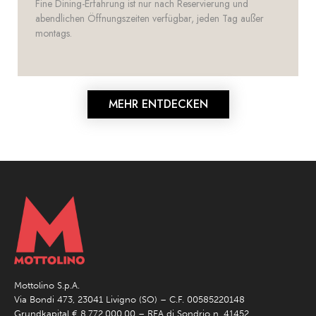
Fine Dining-Erfahrung ist nur nach Reservierung und
abendlichen Öffnungszeiten verfügbar, jeden Tag außer
montags.
MEHR ENTDECKEN
Mottolino S.p.A.
Via Bondi 473, 23041 Livigno (SO) – C.F. 00585220148
Grundkapital € 8.772.000,00 – REA di Sondrio n. 41452