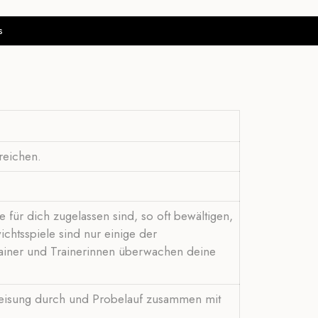
s
reichen.
 für dich zugelassen sind, so oft bewältigen,
htsspiele sind nur einige der
rainer und Trainerinnen überwachen deine
inweisung durch und Probelauf zusammen mit