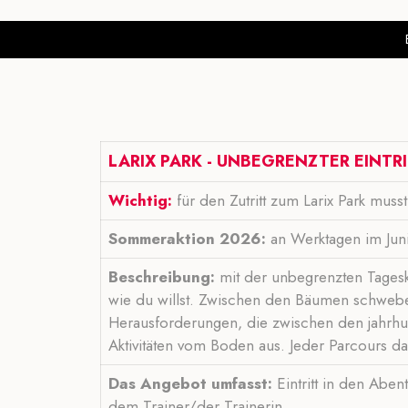
LARIX PARK - UNBEGRENZTER EINTR
Wichtig:
für den Zutritt zum Larix Park mus
Sommeraktion 2026:
an Werktagen im Jun
Beschreibung:
mit der unbegrenzten Tageska
wie du willst. Zwischen den Bäumen schwebe
Herausforderungen, die zwischen den jahrhu
Aktivitäten vom Boden aus. Jeder Parcours d
Das Angebot umfasst:
Eintritt in den Abe
dem Trainer/der Trainerin.