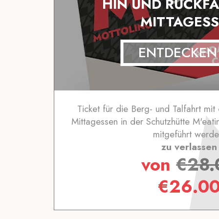
HIN UND RÜCKFA
MITTAGES
ENTDECKEN
Ticket für die Berg- und Talfahrt mit
Mittagessen in der Schutzhütte M'eat
mitgeführt werde
zu verlassen
von
€
28.
€
26.0