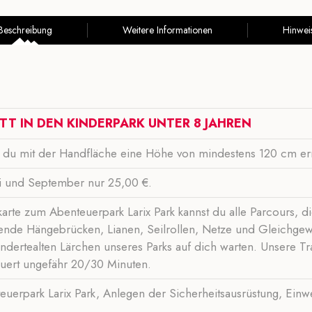
Beschreibung
Weitere Informationen
Hinwei
ITT IN DEN KINDERPARK UNTER 8 JAHREN
st du mit der Handfläche eine Höhe von mindestens 120 cm er
i und September nur 25,00 €.
rte zum Abenteuerpark Larix Park kannst du alle Parcours, die
nde Hängebrücken, Lianen, Seilrollen, Netze und Gleichgewic
ndertealten Lärchen unseres Parks auf dich warten. Unsere T
auert ungefähr 20/30 Minuten.
nteuerpark Larix Park, Anlegen der Sicherheitsausrüstung, E