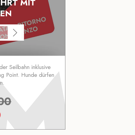
HRT MIT
SEN
 der Seilbahn inklusive
ing Point. Hunde dürfen
n.
00
0