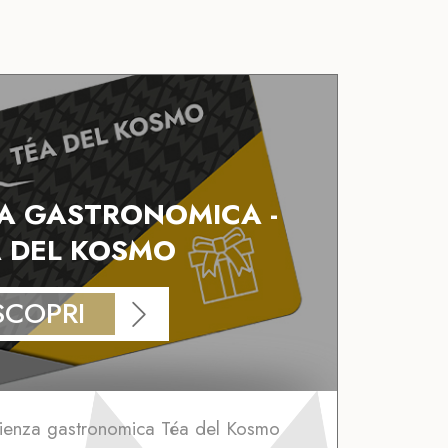
A GASTRONOMICA -
 DEL KOSMO
SCOPRI
rienza gastronomica Téa del Kosmo