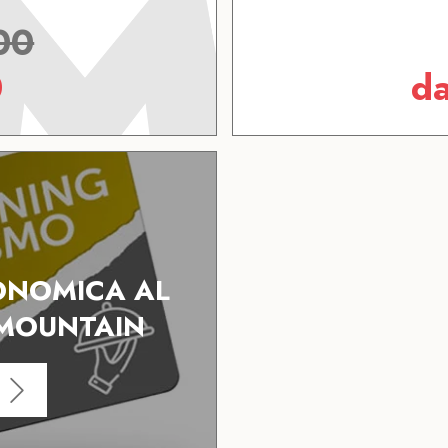
00
0
d
ONOMICA AL
 MOUNTAIN