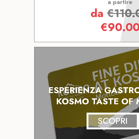
a partire
da
€
110.
€
90.0
ESPERIENZA GASTR
KOSMO TASTE OF
SCOPRI