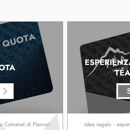
ESPERIENZ
UOTA
TÉA
gio Camanel di Planon!
Idea regalo - espe