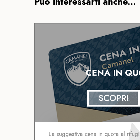
Può interessarti anche...
CENA IN Q
SCOPRI
La suggestiva cena in quota al rifu