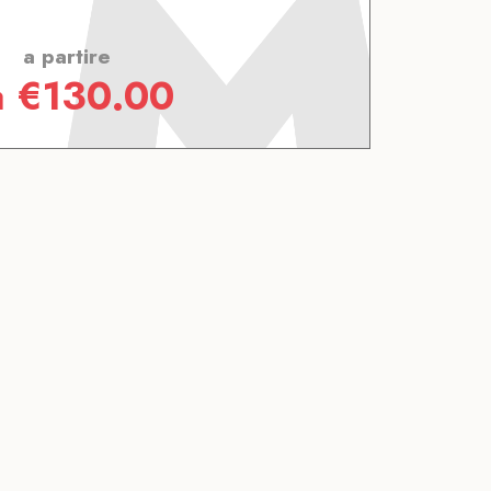
a partire
a
€
130.00