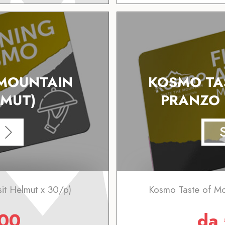
 MOUNTAIN
KOSMO TA
LMUT)
PRANZO P
it Helmut x 30/p)
Kosmo Taste of Mo
00
da