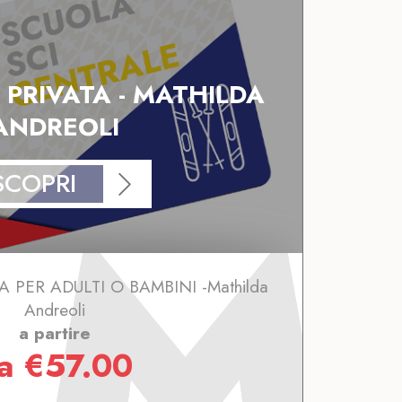
 PRIVATA - MATHILDA
ANDREOLI
SCOPRI
A PER ADULTI O BAMBINI -Mathilda
Andreoli
a partire
da
€
57.00