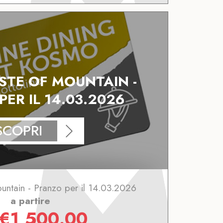
STE OF MOUNTAIN -
ER IL 14.03.2026
SCOPRI
untain - Pranzo per il 14.03.2026
a partire
€
1,500.00