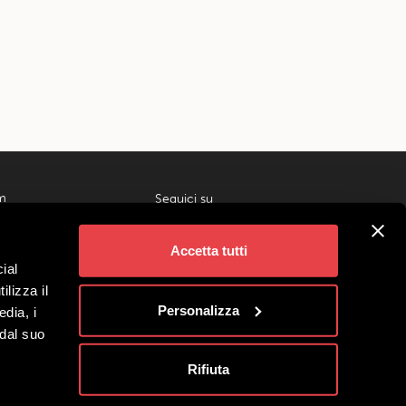
m
Seguici su
ivigno
gi
Accetta tutti
 Gruppi
ial
liati
ilizza il
no Società Benefit
Personalizza
edia, i
 dal suo
Rifiuta