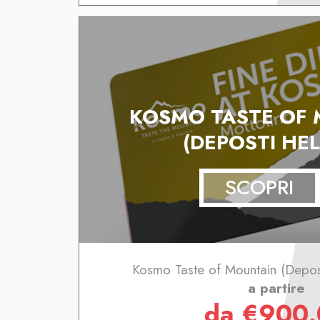
KOSMO TASTE OF
(DEPOSTI HE
SCOPRI
Kosmo Taste of Mountain (Depos
a partire
da
€
900.