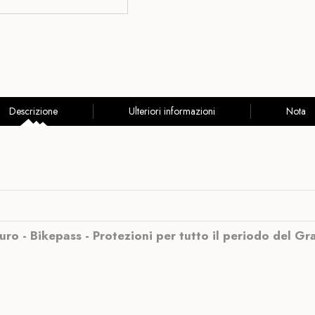
Descrizione
Ulteriori informazioni
Nota
uro - Bikepass - Protezioni per tutto il periodo del G