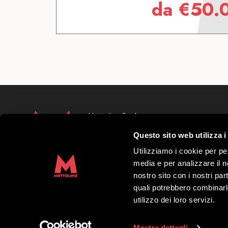
da
€
50.
Mottolino S.p.A.
Via Bondi 473, 23041 Livigno (SO) – C.F.
Questo sito web utilizza i
Capitale Sociale € 8.772.000,00 – REA di S
41452
Utilizziamo i cookie per pe
Copyright 2019 Mottolino S.p.A.- Sito Web
media e per analizzare il no
S.p.A.
nostro sito con i nostri par
quali potrebbero combinarl
Orario HQ Mottolino:
08:30-18:00
utilizzo dei loro servizi.
Orario Cabina:
09:00-16:40
Mostra dettagli