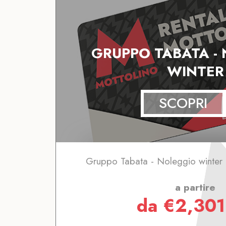
GRUPPO TABATA -
WINTER
SCOPRI
Gruppo Tabata - Noleggio winter
a partire
da
€
2,301