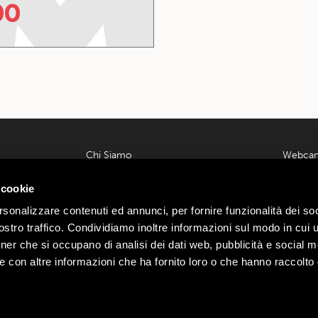
00
Chi Siamo
Webca
Contatti
Meteo L
 00585220148
 cookie
Lavora con noi
Parcheg
ondrio n.
Privacy e Cookie Policy
Offerte
rsonalizzare contenuti ed annunci, per fornire funzionalità dei soc
Termini e Condizioni
Area Affi
:
Webtek
stro traffico. Condividiamo inoltre informazioni sul modo in cui ut
Ecommerce
Mottoli
tner che si occupano di analisi dei dati web, pubblicità e social m
Dichiarazione di Accessibilità
e con altre informazioni che ha fornito loro o che hanno raccolto
Mottolino Vibes
Regolamento Mottolino Vibes