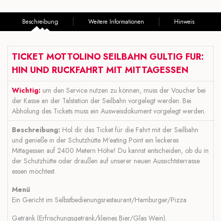
Beschreibung
Weitere Informationen
Hinweis
TICKET MOTTOLINO SEILBAHN GULTIG FUR:
HIN UND RUCKFAHRT MIT MITTAGESSEN
Wichtig:
um den Service nutzen zu können, muss der Voucher bei
der Kasse an der Talstation der Seilbahn vorgelegt werden. Bei
Abholung des Tickets muss ein Ausweisdokument vorgelegt werden.
Beschreibung:
Hol dir das Ticket für die Fahrt mit der Seilbahn
und genieße in der Schutzhütte M'eating Point ein leckeres
Mittagessen auf 2400 Metern Höhe! Du kannst entscheiden, ob du in
der Schutzhütte oder draußen auf unserer neuen Aussichtsterrasse
essen möchtest.
Menü
Ein Gericht im Selbstbedienungsrestaurant/Hamburger/Pizza
Getränk (Erfrischungsgetränk/kleines Bier/Glas Wein).