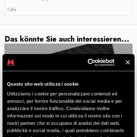
Cafe
Das könnte Sie auch interessieren...
10 BERGFAHRT MIT MTB IN DER
SAISON
Questo sito web utilizza i cookie
Utilizziamo i cookie per personalizzare contenuti ed
annunci, per fornire funzionalità dei social media e per
ENTDECKEN
analizzare il nostro traffico. Condividiamo inoltre
informazioni sul modo in cui utilizza il nostro sito con i
nostri partner che si occupano di analisi dei dati web,
Ticket für die Seilbahn-Bergfahrt mit MTB. Gültig für
pubblicità e social media, i quali potrebbero combinarle
zehn Bergfahrten im Laufe der Sommersaison 2025.