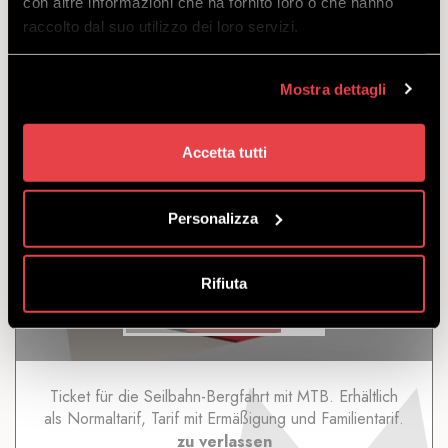
con altre informazioni che ha fornito loro o che hanno
zu verlassen
raccolto dal suo utilizzo dei loro servizi.
von
€
85.00
€
76.50
Mostra dettagli
Accetta tutti
Personalizza
BERGFAHRT MIT MTB
Rifiuta
ENTDECKEN
Ticket für die Seilbahn-Bergfahrt mit MTB. Erhältlich
als Normaltarif, Tarif mit Ermäßigung und Familientarif.
zu verlassen