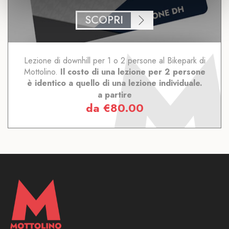
SCOPRI
Lezione di downhill per 1 o 2 persone al Bikepark di
Mottolino.
Il costo di una lezione per 2 persone
è identico a quello di una lezione individuale.
a partire
da
€
80.00