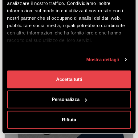
una lezione ciascuno.
analizzare il nostro traffico. Condividiamo inoltre
informazioni sul modo in cui utilizza il nostro sito con i
Descrizione:
lezione di downhill per 1 o 2 persone all'interno del
Bikepark Mottolino, con gli istruttori della scuola Bike Livigno. Le
nostri partner che si occupano di analisi dei dati web,
lezioni si rivolgono a riders di ogni età, dai bambini agli adulti, e
pubblicità e social media, i quali potrebbero combinarle
sono personalizzate in base al proprio livello tecnico e ai propri
con altre informazioni che ha fornito loro o che hanno
obiettivi. Per chi si iscrive in coppia è richiesto che il livello di
raccolto dal suo utilizzo dei loro servizi.
partenza sia lo stesso.
Mostra dettagli
Accetta tutti
Può interessarti anche...
Personalizza
Rifiuta
LEZIONE DOWNHILL 2 ORE