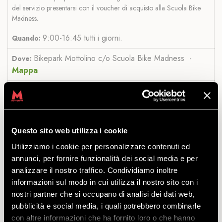
del servizio presentarsi con il voucher di acquisto alla Scuola Bike
Madness.
9:00-16:45 tutti i giorni.
Quando:
Bikepark Mottolino c/o Scuola Bike Madness -
Dove:
Mappa
Via Bondi 473/a, Livigno
Indirizzo:
Note:
in caso di no-show del cliente (mancata presentazione)
il fornitore non sarà tenuto ad erogare il servizio in altra data e/o
Questo sito web utilizza i cookie
orario.
Il fornitore potrà proporre date/orari alternativi per la
Utilizziamo i cookie per personalizzare contenuti ed
prestazione del servizio qualora cause di forza maggiore ne
annunci, per fornire funzionalità dei social media e per
impediscano l’erogazione nella giornata scelta dal cliente al
analizzare il nostro traffico. Condividiamo inoltre
momento dell’acquisto.
informazioni sul modo in cui utilizza il nostro sito con i
Mottolino APP
Punti: NO
nostri partner che si occupano di analisi dei dati web,
pubblicità e social media, i quali potrebbero combinarle
con altre informazioni che ha fornito loro o che hanno