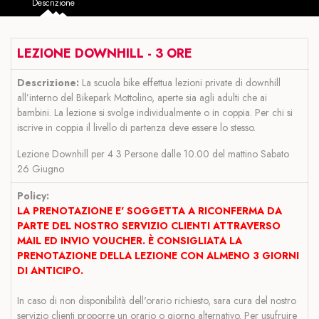
Descrizione
LEZIONE DOWNHILL - 3 ORE
Descrizione:
La scuola bike effettua lezioni private di downhill
all’interno del Bikepark Mottolino, aperte sia agli adulti che ai
bambini. La lezione si svolge individualmente o in coppia. Per chi si
iscrive in coppia il livello di partenza deve essere lo stesso.
Lezione Downhill per 4 3 Persone dalle 10.00 del mattino Sabato
26 Giugno
Policy:
LA PRENOTAZIONE E' SOGGETTA A RICONFERMA DA
PARTE DEL NOSTRO SERVIZIO CLIENTI
ATTRAVERSO
MAIL ED INVIO VOUCHER. È CONSIGLIATA LA
PRENOTAZIONE DELLA LEZIONE CON ALMENO 3 GIORNI
DI ANTICIPO.
In caso di non disponibilità dell'orario richiesto, sara cura del nostro
servizio clienti proporre un orario o giorno alternativo. Per usufruire