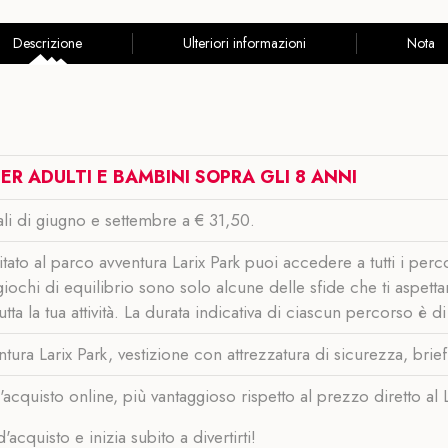
Descrizione
Ulteriori informazioni
Nota
PER ADULTI E BAMBINI SOPRA GLI 8 ANNI
eriali di giugno e settembre a € 31,50.
itato al parco avventura Larix Park puoi accedere a tutti i perco
 giochi di equilibrio sono solo alcune delle sfide che ti aspettan
tta la tua attività.
La durata indicativa di ciascun percorso è d
ura Larix Park, vestizione con attrezzatura di sicurezza, brief
'acquisto online, più vantaggioso rispetto al prezzo diretto al L
acquisto e inizia subito a divertirti!