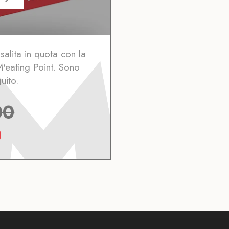
isalita in quota con la
M'eating Point. Sono
uito.
00
0