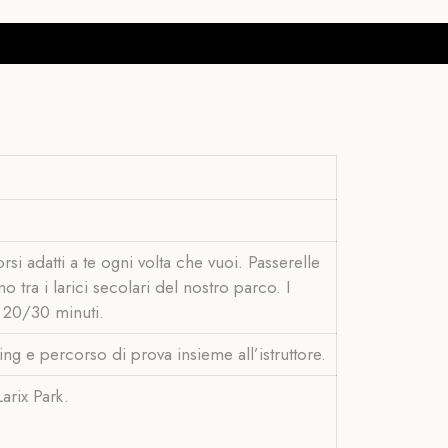
rsi adatti a te ogni volta che vuoi.
Passerelle
o tra i larici secolari del nostro parco. I
i 20/30 minuti.
ing e percorso di prova insieme all’istruttore.
arix Park.