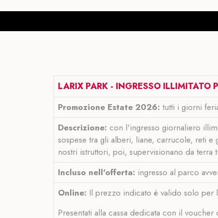
LARIX PARK - INGRESSO ILLIMITATO 
Promozione Estate 2026:
tutti i giorni f
Descrizione:
con l'ingresso giornaliero illim
sospese tra gli alberi, liane, carrucole, reti e
nostri istruttori, poi, supervisionano da terra tu
Incluso nell'offerta:
ingresso al parco avvent
Online:
Il prezzo indicato è valido solo per l
Presentati alla cassa dedicata con il voucher d'