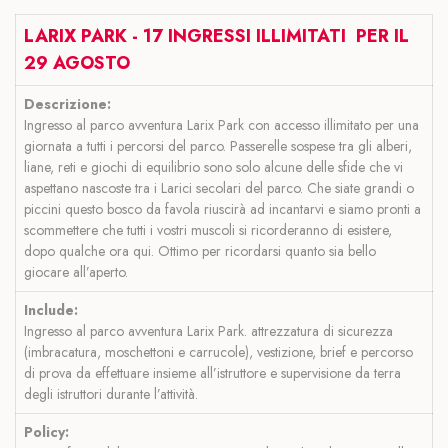
LARIX PARK - 17 INGRESSI ILLIMITATI PER IL
29 AGOSTO
Descrizione:
Ingresso al parco avventura Larix Park con accesso illimitato per una
giornata a tutti i percorsi del parco.
Passerelle sospese tra gli alberi,
liane, reti e giochi di equilibrio sono solo alcune delle sfide che vi
aspettano nascoste tra i Larici secolari del parco. Che siate grandi o
piccini questo bosco da favola riuscirà ad incantarvi e siamo pronti a
scommettere che tutti i vostri muscoli si ricorderanno di esistere,
dopo qualche ora qui. Ottimo per ricordarsi quanto sia bello
giocare all’aperto.
Include:
Ingresso al parco avventura Larix Park. attrezzatura di sicurezza
(imbracatura, moschettoni e carrucole), vestizione, brief e percorso
di prova da effettuare insieme all’istruttore e supervisione da terra
degli istruttori durante l’attività.
Policy: