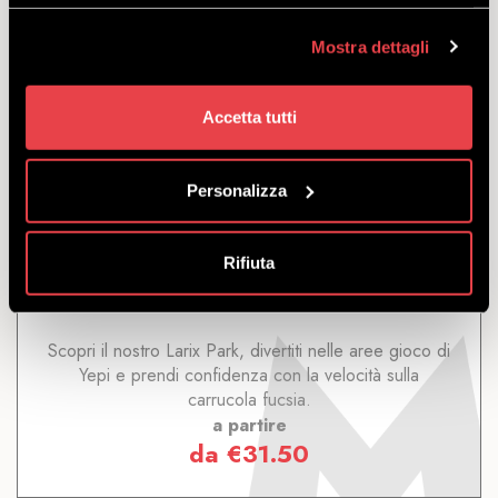
Può interessarti anche...
Mostra dettagli
Accetta tutti
INGRESSO ILLIMITATO PER
BAMBINI FINO A 8 ANNI
Personalizza
SCOPRI
Rifiuta
Scopri il nostro Larix Park, divertiti nelle aree gioco di
Yepi e prendi confidenza con la velocità sulla
carrucola fucsia.
a partire
da
€
31.50