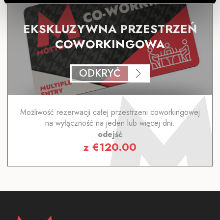
EKSKLUZYWNA PRZESTRZEŃ
COWORKINGOWA
ODKRYĆ
Możliwość rezerwacji całej przestrzeni coworkingowej
na wyłączność na jeden lub więcej dni.
odejść
z
€
120.00