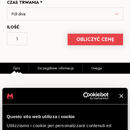
CZAS TRWANIA *
ILOŚĆ
OBLICZYĆ CENĘ
Opis
Szczegółowe informacje
Uwaga
POJEDYNCZE WEJŚCIA DO PRZESTRZENI
COWORKINGOWEJ
Questo sito web utilizza i cookie
Opis:
wejście dla osób pracujących i/lub studentów ważne przez
połowę lub przez cały dzień. W przestrzeni coworkingowej
Utilizziamo i cookie per personalizzare contenuti ed