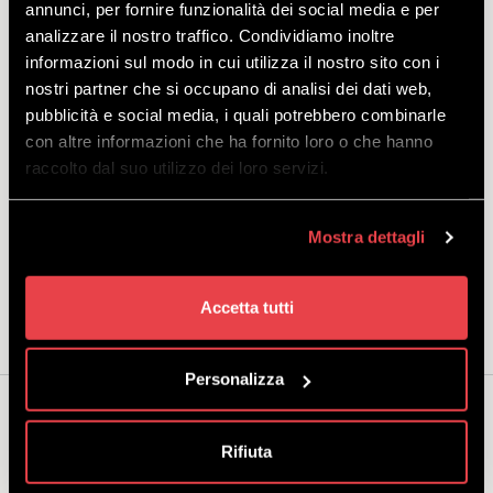
Mottolino dostępna jest duża sala konferencyjna, dwie stacje robocze
annunci, per fornire funzionalità dei social media e per
i dwa pojedyncze miejsca oraz strefa relaksu z ekspresem do kawy i
analizzare il nostro traffico. Condividiamo inoltre
czajnikiem. Przestrzeń coworkingowa wyposażona jest w szybkie
informazioni sul modo in cui utilizza il nostro sito con i
połączenie internetowe, drukarkę i duży ekran do prezentacji i
nostri partner che si occupano di analisi dei dati web,
konferencji online, można łatwo dostać się do niej samochodem i
pubblicità e social media, i quali potrebbero combinarle
zostawić go na darmowym parkingu przed budynkiem. Oferta
con altre informazioni che ha fornito loro o che hanno
obejmuje pojedyncze wejścia: jeśli reprezentujesz firmę
zainteresowaną korzystaniem z naszej przestrzeni coworkingowej,
raccolto dal suo utilizzo dei loro servizi.
skontaktuj się z nami pod adresem
info@mottolino.it
, aby
otrzymać wszelkie niezbędne informacje.
Mostra dettagli
Pół dnia:
od 09:00 do 13:00 lub od 14:00 do 18:00.
Cały dzień:
od 09:00 do 18:00.
Accetta tutti
Personalizza
Możesz być także zainteresowany...
Rifiuta