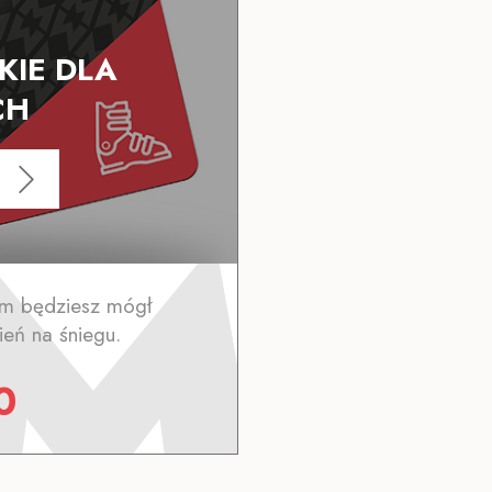
KIE DLA
CH
rym będziesz mógł
eń na śniegu.
0