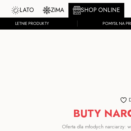
LATO
ZIMA
SHOP ONLINE
LETNIE PRODUKTY
POMYSŁ NA PR
D
BUTY NARC
Oferta dla młodych narciarzy: w