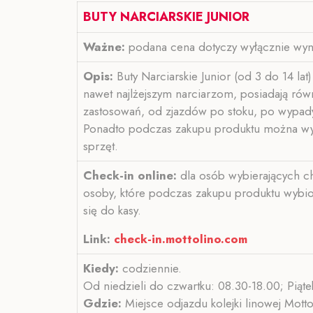
BUTY NARCIARSKIE JUNIOR
Ważne:
podana cena dotyczy wyłącznie wynaj
Opis:
Buty Narciarskie Junior (od 3 do 14 l
nawet najlżejszym narciarzom, posiadają ró
zastosowań, od zjazdów po stoku, po wypad
Ponadto podczas zakupu produktu można wyn
sprzęt.
Check-in online:
dla osób wybierających ch
osoby, które podczas zakupu produktu wybior
się do kasy.
Link:
check-in.mottolino.com
Kiedy:
codziennie.
Od niedzieli do czwartku: 08.30-18.00; Piąte
Gdzie:
Miejsce odjazdu kolejki linowej Motto