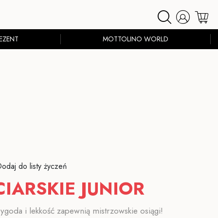
EZENT
MOTTOLINO WORLD
odaj do listy życzeń
IARSKIE JUNIOR
ygoda i lekkość zapewnią mistrzowskie osiągi!