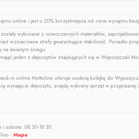
mu online i jest o 20% korzystniejsza niż cena wynajmu bez
at) zostały wykonane z nowoczesnych materiałów, zaprojektowa
wnież wzmacniane strefy gwarantujące stabilność. Ponadto p
y na świeżym śniegu.
ająć jeden z depozytów znajdujących się w Wypożyczali Mot
eck-in online Mottolino oferuje osobną kolejkę do Wypożycz
ą wynajęcie depozytu, znajdą wybrany sprzęt w przypisanej i
k i sobota: 08.30-18.30.
lino -
Mapa