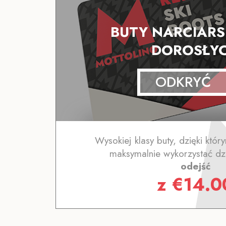
BUTY NARCIARS
DOROSŁY
ODKRYĆ
Wysokiej klasy buty, dzięki któ
maksymalnie wykorzystać dzi
odejść
z
€
14.0