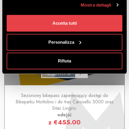
z
€
312.50
Mostra dettagli
Accetta tutti
Personalizza
SEZONOWY LIVIGNO
Rifiuta
ODKRYĆ
Sezonowy bikepass zapewniający dostęp do
Bikeparku Mottolino i do tras Carosello 3000 oraz
Sitas Livigno.
odejść
z
€
455.00