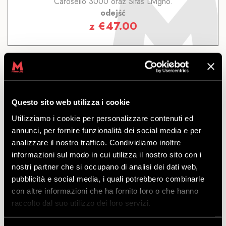
Carosello 3000 oraz Sitas Livigno.
odejść
z
€
47.00
Questo sito web utilizza i cookie
11 DNI LIVIGNO
Utilizziamo i cookie per personalizzare contenuti ed
annunci, per fornire funzionalità dei social media e per
analizzare il nostro traffico. Condividiamo inoltre
ODKRYĆ
informazioni sul modo in cui utilizza il nostro sito con i
nostri partner che si occupano di analisi dei dati web,
pubblicità e social media, i quali potrebbero combinarle
Dostęp do Bikeparku Mottolino i do tras Carosello
con altre informazioni che ha fornito loro o che hanno
3000 oraz Sitas Livigno. Ważny przez 11 kolejne dni.
raccolto dal suo utilizzo dei loro servizi.
odejść