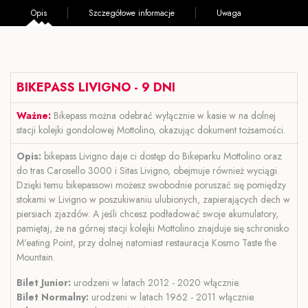
Opis
Szczegółowe informacje
Uwaga
BIKEPASS LIVIGNO - 9 DNI
Ważne:
Bikepass można odebrać wyłącznie w kasie w na dolnej
stacji kolejki gondolowej Mottolino, okazując dokument tożsamości.
Opis:
bikepass Livigno daje ci dostęp do Bikeparku Mottolino oraz
do tras Carosello 3000 i Sitas Livigno, obejmuje również wyciągi.
Dzięki temu bikepassowi możesz swobodnie poruszać się pomiędzy
stokami w Livigno w poszukiwaniu ulubionych, zapierających dech w
piersiach zjazdów. A jeśli chcesz podładować swoje akumulatory,
pamiętaj, że na górnej stacji kolejki Mottolino znajduje się schronisko
M'eating Point, przy dolnej natomiast restauracja Kosmo Taste the
Mountain.
Bilet Junior:
urodzeni w latach 2012 - 2020 włącznie.
Bilet Normalny:
urodzeni w latach 1962 - 2011 włącznie.