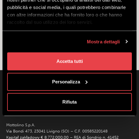
pubblicità e social media, i quali potrebbero combinarle
WINTER ALL INCLUSIVE
con altre informazioni che ha fornito loro o che hanno
SNOWBOARD
raccolto dal suo utilizzo dei loro servizi.
Mostra dettagli
Accetta tutti
Personalizza
Rifiuta
Mottolino S.p.A.
Via Bondi 473, 23041 Livigno (SO) – C.F. 00585220148
Kapitał zakładowy € 8.772.000,00 – REA di Sondrio n. 41452