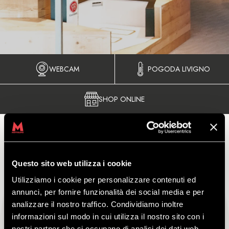
WEBCAM
POGODA LIVIGNO
SHOP ONLINE
Questo sito web utilizza i cookie
WINTER ALL INCLUSIVE
Utilizziamo i cookie per personalizzare contenuti ed
annunci, per fornire funzionalità dei social media e per
analizzare il nostro traffico. Condividiamo inoltre
informazioni sul modo in cui utilizza il nostro sito con i
nostri partner che si occupano di analisi dei dati web,