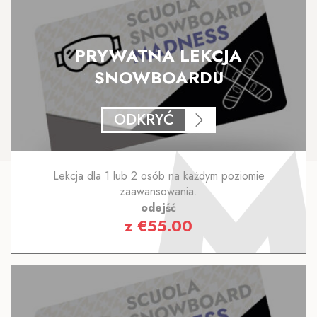
PRYWATNA LEKCJA
SNOWBOARDU
ODKRYĆ
Lekcja dla 1 lub 2 osób na każdym poziomie
zaawansowania.
odejść
z
€
55.00