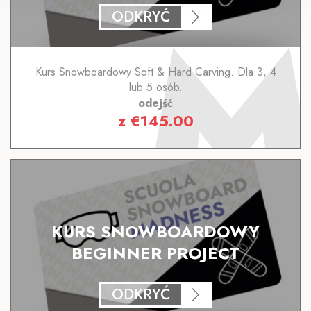
ODKRYĆ
Kurs Snowboardowy Soft & Hard Carving. Dla 3, 4
lub 5 osób.
odejść
z
€
145.00
KURS SNOWBOARDOWY
BEGINNER PROJECT
ODKRYĆ