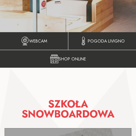
WEBCAM
POGODA LIVIGNO
SHOP ONLINE
SZKOŁA
SNOWBOARDOWA