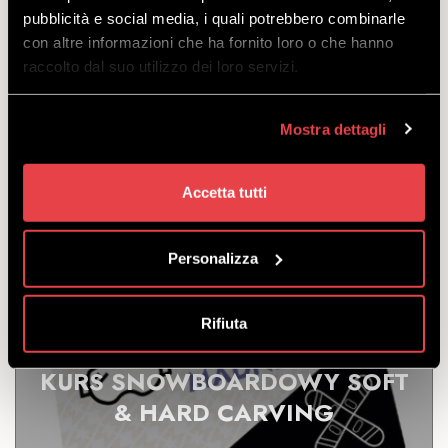
FREESTYLE CENTER
pubblicità e social media, i quali potrebbero combinarle
con altre informazioni che ha fornito loro o che hanno
raccolto dal suo utilizzo dei loro servizi.
ODKRYĆ
Mostra dettagli
Kurs Snowboardowy Freestyle Center. Dla 3, 4 lub 5
osób.
Accetta tutti
odejść
z
€
145.00
Personalizza
Rifiuta
KURS SNOWBOARDOWY SOFT
& HARD CARVING