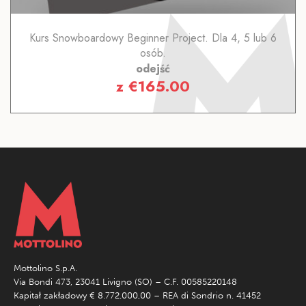
Kurs Snowboardowy Beginner Project. Dla 4, 5 lub 6
osób.
odejść
z
€
165.00
Mottolino S.p.A.
Via Bondi 473, 23041 Livigno (SO) – C.F. 00585220148
Kapitał zakładowy € 8.772.000,00 – REA di Sondrio n. 41452