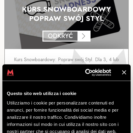
KURS SNOWBOARDOWY
POPRAW SWÓJ STYL
ODKRYĆ
Kurs Snowboardowy: Popraw swój Styl. Dla 3, 4 lub
5 osób.
odejść
z
€
145.00
Questo sito web utilizza i cookie
Utilizziamo i cookie per personalizzare contenuti ed
annunci, per fornire funzionalità dei social media e per
analizzare il nostro traffico. Condividiamo inoltre
informazioni sul modo in cui utilizza il nostro sito con i
KURS SNOWBOARDOWY
nostri partner che si occupano di analisi dei dati web,