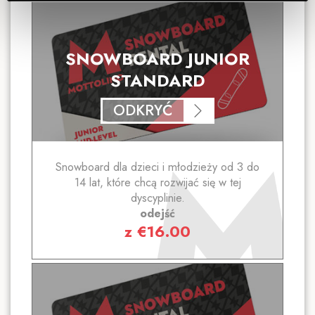
SNOWBOARD JUNIOR
STANDARD
ODKRYĆ
Snowboard dla dzieci i młodzieży od 3 do
14 lat, które chcą rozwijać się w tej
dyscyplinie.
odejść
z
€
16.00