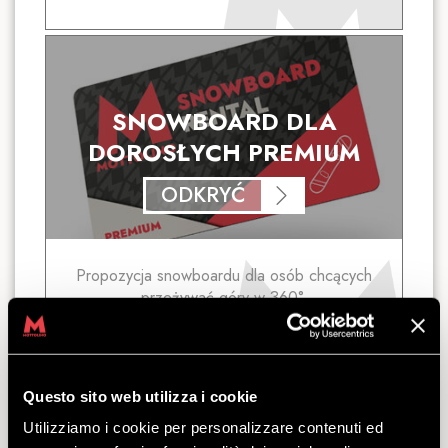
SNOWBOARD DLA
DOROSŁYCH PREMIUM
ODKRYĆ
Propozycja snowboardu dla osób chcących
przeżywać góry w 360°.
odejść
z
€
26.00
Questo sito web utilizza i cookie
Utilizziamo i cookie per personalizzare contenuti ed