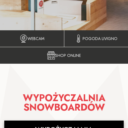
WEBCAM
POGODA LIVIGNO
SHOP ONLINE
WYPOŻYCZALNIA
SNOWBOARDÓW