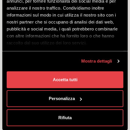
annunci, per fornire funzionalità dei social media e per
SNOWBOARD DLA
analizzare il nostro traffico. Condividiamo inoltre
informazioni sul modo in cui utilizza il nostro sito con i
DOROSŁYCH EXCUSLIVE
nostri partner che si occupano di analisi dei dati web,
ODKRYĆ
pubblicità e social media, i quali potrebbero combinarle
con altre informazioni che ha fornito loro o che hanno
raccolto dal suo utilizzo dei loro servizi.
Topowe modele linii Burton zaspokoją
wszelkie wymagania.
Mostra dettagli
odejść
z
€
37.00
Accetta tutti
Personalizza
WYPOŻYCZALNIA
SNOWBOARDÓW DLA JUNIORÓW
Rifiuta