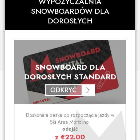
WYPOŻYCZALNIA
SNOWBOARDÓW DLA
DOROSŁYCH
SNOWBOARD DLA
DOROSŁYCH STANDARD
ODKRYĆ
Doskonała deska do rozpoczęcia jazdy w
Ski Area Mottolino.
odejść
z
€
22.00