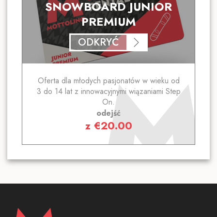
SNOWBOARD JUNIOR
PREMIUM
ODKRYĆ
Oferta dla młodych pasjonatów w wieku od
3 do 14 lat z innowacyjnymi wiązaniami Step
On.
odejść
z
€
20.00