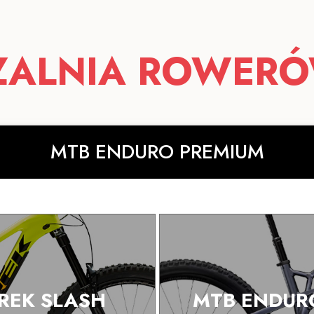
ZALNIA ROWERÓ
MTB ENDURO PREMIUM
REK SLASH
MTB ENDURO