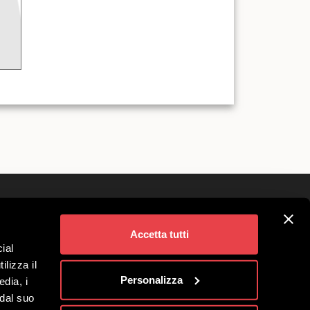
Śledź nas na
ivigno
Accetta tutti
ial
a Grup
ilizza il
o Spółka Benefitowa
Personalizza
edia, i
 dal suo