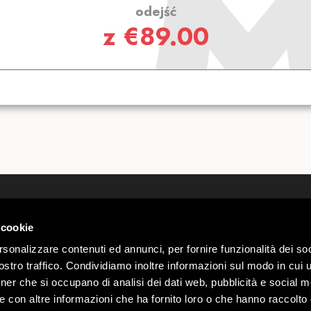
odejść
z
€
89.00
Kim Jesteśmy
Webcam
kontakty
Pogoda L
 cookie
 00585220148
Pracuj znami
Parkingi
Sondrio n.
rsonalizzare contenuti ed annunci, per fornire funzionalità dei soc
Regulamin Mottolino Vibes
Oferty dl
stro traffico. Condividiamo inoltre informazioni sul modo in cui ut
Privacy & Cookie Policy
Mottolin
Webtek
tner che si occupano di analisi dei dati web, pubblicità e social m
Warunki Sprzedaży
e con altre informazioni che ha fornito loro o che hanno raccolto
Oświadczenie o Dostępności