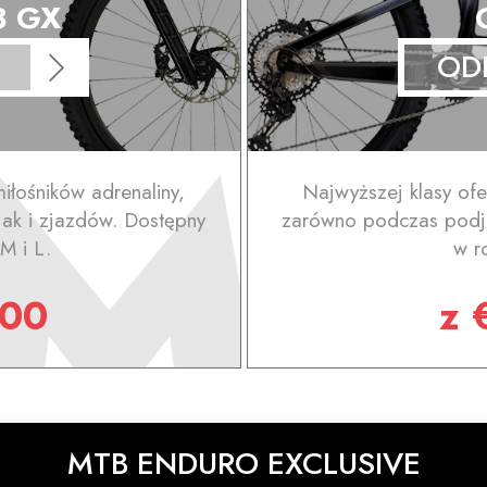
8 GX
OD
iłośników adrenaliny,
Najwyższej klasy ofe
ak i zjazdów. Dostępny
zarówno podczas podja
M i L.
w r
.00
z
MTB ENDURO EXCLUSIVE