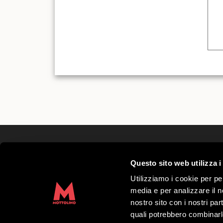
Mottolino S.p.A.
Questo sito web utilizza i
Via Bondi 473, 23041 Livigno (SO) – C.F.
Kapitał zakładowy € 8.772.000,00 – REA di 
Utilizziamo i cookie per pe
41452
media e per analizzare il no
Copyright 2019 Mottolino S.p.A.- Website:
nostro sito con i nostri par
S.p.A.
quali potrebbero combinarl