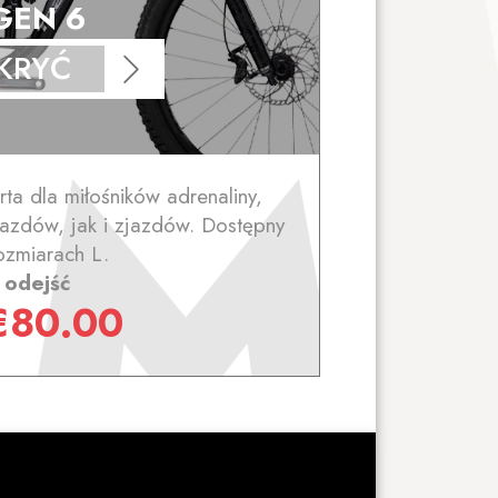
GEN 6
KRYĆ
rta dla miłośników adrenaliny,
zdów, jak i zjazdów. Dostępny
ozmiarach L.
odejść
€
80.00