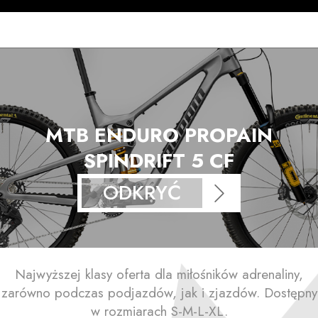
MTB ENDURO PROPAIN
SPINDRIFT 5 CF
ODKRYĆ
Najwyższej klasy oferta dla miłośników adrenaliny,
zarówno podczas podjazdów, jak i zjazdów. Dostępny
w rozmiarach S-M-L-XL.