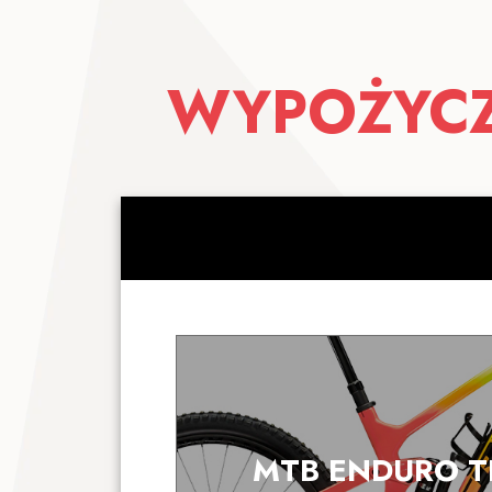
WYPOŻYC
MTB ENDURO T