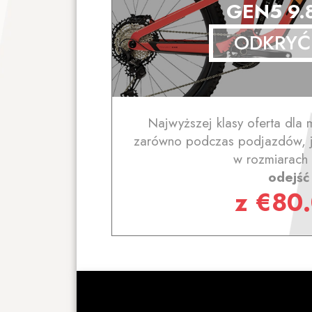
GEN5 9.
ODKRYĆ
Najwyższej klasy oferta dla m
zarówno podczas podjazdów, j
w rozmiarach 
odejść
z
€
80