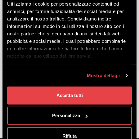
Utilizziamo i cookie per personalizzare contenuti ed
annunci, per fornire funzionalità dei social media e per
analizzare il nostro traffico. Condividiamo inoltre
MTB CROSS COUNTRY
informazioni sul modo in cui utilizza il nostro sito con i
SUPERCALIBER 9.8 GX
nostri partner che si occupano di analisi dei dati web,
pubblicità e social media, i quali potrebbero combinarle
ODKRYĆ
con altre informazioni che ha fornito loro o che hanno
raccolto dal suo utilizzo dei loro servizi.
Nasz rower MTB XC zapewnia świetne osiągi na
Mostra dettagli
wszystkich typach tras, od najłatwiejszych, po te
najbardziej techniczne. Dostępny w rozmiarach S-M-
L-XL.
Accetta tutti
odejść
z
€
80.00
Personalizza
Rifiuta