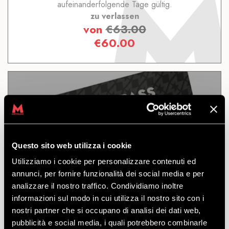
aufeinanderfolgende Tage gültig.
zu verlassen
von
€
63.00
€
60.00
6 TAGE
Questo sito web utilizza i cookie
Utilizziamo i cookie per personalizzare contenuti ed
ENTDECKEN
annunci, per fornire funzionalità dei social media e per
analizzare il nostro traffico. Condividiamo inoltre
informazioni sul modo in cui utilizza il nostro sito con i
Bikepass für den Zugang zu den Routen und
nostri partner che si occupano di analisi dei dati web,
Strukturen des Mottolino-Bikeparks. 6
pubblicità e social media, i quali potrebbero combinarle