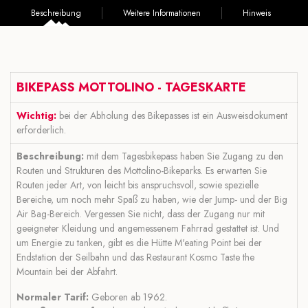
Beschreibung
Weitere Informationen
Hinweis
BIKEPASS MOTTOLINO - TAGESKARTE
Wichtig:
bei der Abholung des Bikepasses ist ein Ausweisdokument
erforderlich.
Beschreibung:
mit dem Tagesbikepass haben Sie Zugang zu den
Routen und Strukturen des Mottolino-Bikeparks. Es erwarten Sie
Routen jeder Art, von leicht bis anspruchsvoll, sowie spezielle
Bereiche, um noch mehr Spaß zu haben, wie der Jump- und der Big
Air Bag-Bereich. Vergessen Sie nicht, dass der Zugang nur mit
geeigneter Kleidung und angemessenem Fahrrad gestattet ist. Und
um Energie zu tanken, gibt es die Hütte M'eating Point bei der
Endstation der Seilbahn und das Restaurant Kosmo Taste the
Mountain bei der Abfahrt.
Normaler Tarif:
Geboren ab 1962.