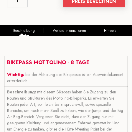
PREIS BERECHNEN
Beschreibung
Weitere Informationen
Hinweis
BIKEPASS MOTTOLINO - 8 TAGE
Wichtig:
bei der Abholung des Bikepasses ist ein Ausweisdokument
erforderlich.
Beschreibung:
mit diesem Bikepass haben Sie Zugang zu den
Routen und Strukturen des Mottolino-Bikeparks. Es erwarten Sie
Routen jeder Art, von leicht bis anspruchsvoll, sowie spezielle
Bereiche, um noch mehr Spaß zu haben, wie der Jump- und der Big
Air Bag-Bereich. Vergessen Sie nicht, dass der Zugang nur mit
geeigneter Kleidung und angemessenem Fahrrad gestattet ist. Und
um Energie zu tanken, gibt es die Hütte M'eating Point bei der