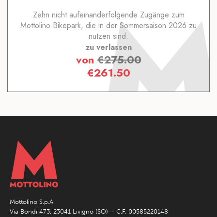
Zehn nicht aufeinanderfolgende Zugänge zum
Mottolino-Bikepark, die in der Sommersaison 2026 zu
nutzen sind.
zu verlassen
von
€
275.00
€
261.50
Mottolino S.p.A.
Via Bondi 473, 23041 Livigno (SO) – C.F. 00585220148