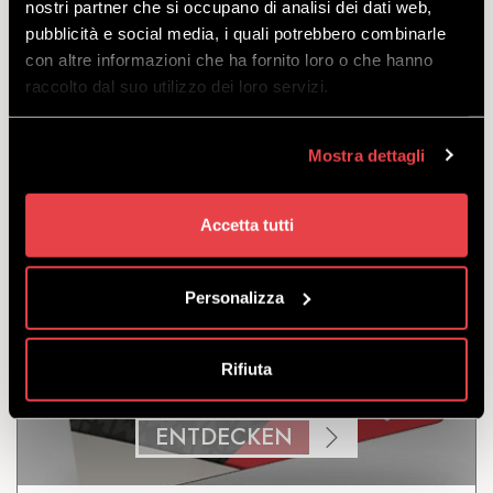
nostri partner che si occupano di analisi dei dati web,
pubblicità e social media, i quali potrebbero combinarle
Tagesbikepass für den Zugang zum Mottolino-
con altre informazioni che ha fornito loro o che hanno
Bikepark, der von 9.00 bis 16.40 Uhr geöffnet ist.
raccolto dal suo utilizzo dei loro servizi.
zu verlassen
von
€
40.00
€
38.00
Mostra dettagli
Accetta tutti
Personalizza
12 TAGE
Rifiuta
ENTDECKEN