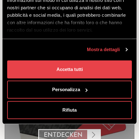
informazioni sul modo in cui utilizza il nostro sito con i
nostri partner che si occupano di analisi dei dati web,
pubblicità e social media, i quali potrebbero combinarle
Bikepass für den Zugang zu den Routen und
con altre informazioni che ha fornito loro o che hanno
Strukturen des Mottolino-Bikeparks. 2
raccolto dal suo utilizzo dei loro servizi.
aufeinanderfolgende Tage gültig.
zu verlassen
von
€
63.00
Mostra dettagli
€
60.00
Accetta tutti
Personalizza
10 TAGE IN SAISON
Rifiuta
ENTDECKEN