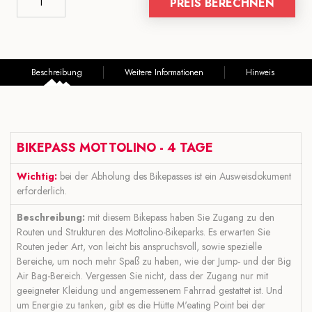
PREIS BERECHNEN
Beschreibung
Weitere Informationen
Hinweis
BIKEPASS MOTTOLINO - 4 TAGE
Wichtig:
bei der Abholung des Bikepasses ist ein Ausweisdokument
erforderlich.
Beschreibung:
mit diesem Bikepass haben Sie Zugang zu den
Routen und Strukturen des Mottolino-Bikeparks. Es erwarten Sie
Routen jeder Art, von leicht bis anspruchsvoll, sowie spezielle
Bereiche, um noch mehr Spaß zu haben, wie der Jump- und der Big
Air Bag-Bereich. Vergessen Sie nicht, dass der Zugang nur mit
geeigneter Kleidung und angemessenem Fahrrad gestattet ist. Und
um Energie zu tanken, gibt es die Hütte M'eating Point bei der