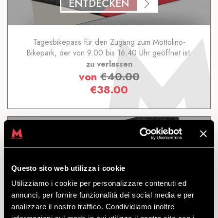
ENTDECKEN
Tagesbikepass für den Zugang zum Mottolino-
Bikepark, der von 9.00 bis 16.40 Uhr geöffnet ist.
zu verlassen
von
€
40.00
€
38.00
Questo sito web utilizza i cookie
2 TAGE
Utilizziamo i cookie per personalizzare contenuti ed
annunci, per fornire funzionalità dei social media e per
analizzare il nostro traffico. Condividiamo inoltre
ENTDECKEN