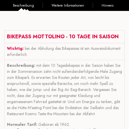
Beschreibung
Weitere Informationen
Hinweis
BIKEPASS MOTTOLINO - 10 TAGE IN SAISON
Wichtig:
bei der Abholung des Bikepasses ist ein Ausweisdokument
erforderlich.
Beschreibung:
mit dem 10 Tagesbikepass in der Saison haben Sie
in der Sommersaison zehn nicht aufeindanderfolgende Male Zugang
zum Bikepark. Es erwarten Sie Routen jeder Art, von leicht bis
anspruchsvoll, sowie spezielle Bereiche, um noch mehr Spaß zu
haben, wie der Jump- und der Big Air Bag-Bereich. Vergessen Sie
nicht, dass der Zugang nur mit geeigneter Kleidung und
angemessenem Fahrrad gestattet ist. Und um Energie zu tanken, gibt
es die Hütte M'eating Point bei der Endstation der Seilbahn und das
Restaurant Kosmo Taste the Mountain bei der Abfahrt.
Normaler Tarif:
Geboren ab 1962.