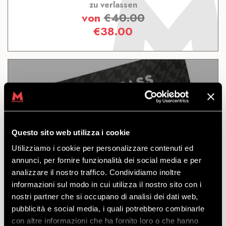
zu verlassen
von
€
40.00
€
38.00
4 TAGE
Questo sito web utilizza i cookie
Utilizziamo i cookie per personalizzare contenuti ed
ENTDECKEN
annunci, per fornire funzionalità dei social media e per
analizzare il nostro traffico. Condividiamo inoltre
informazioni sul modo in cui utilizza il nostro sito con i
Bikepass für den Zugang zu den Routen und
nostri partner che si occupano di analisi dei dati web,
Strukturen des Mottolino-Bikeparks. 4
pubblicità e social media, i quali potrebbero combinarle
aufeinanderfolgende Tage gültig.
con altre informazioni che ha fornito loro o che hanno