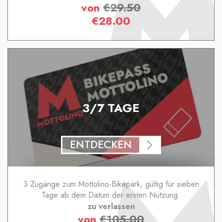
von
€
29.50
€
28.00
3/7 TAGE
ENTDECKEN
3 Zugänge zum Mottolino-Bikepark, gültig für sieben
Tage ab dem Datum der ersten Nutzung.
zu verlassen
von
€
105.00