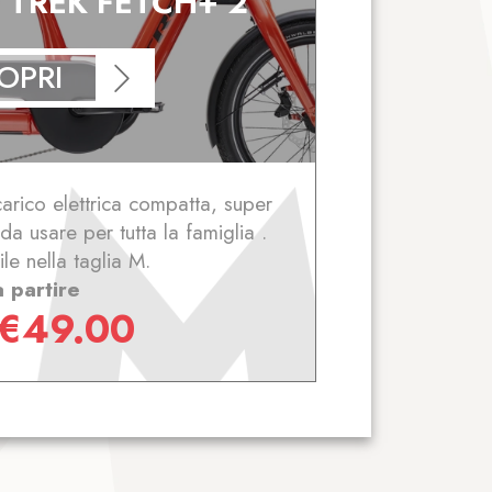
E TREK FETCH+ 2
OPRI
carico elettrica compatta, super
da usare per tutta la famiglia .
le nella taglia M.
a partire
€
49.00