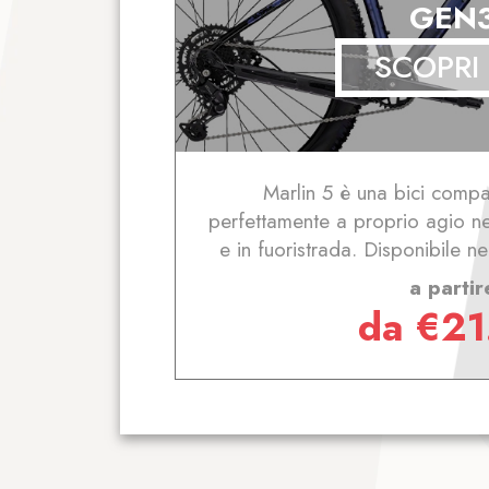
GEN
SCOPRI
Marlin 5 è una bici compati
perfettamente a proprio agio nel
e in fuoristrada. Disponibile n
a partir
da
€
21