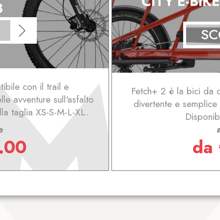
CITY E-BIK
3
SC
bile con il trail e
Fetch+ 2 è la bici da 
le avventure sull'asfalto
divertente e semplice 
ella taglia XS-S-M-L-XL.
Disponibi
e
.00
da