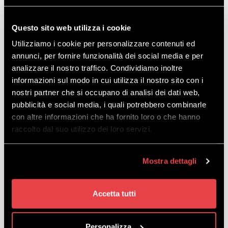
Descrizione:
Fetch+ 2 è una bici da carico elettrica compatta,
Questo sito web utilizza i cookie
super divertente e semplice da usare. Permette di trasportare
facilmente fino a 80kg di carico grazie alla potente spinta dello
Utilizziamo i cookie per personalizzare contenuti ed
smart system di Bosch e alle doti di maneggevolezza e stabilità
annunci, per fornire funzionalità dei social media e per
migliori della categoria. Questa bici è progettata per crescere con la
analizzare il nostro traffico. Condividiamo inoltre
tua famiglia e offre molteplici opzioni di configurazione in grado di
informazioni sul modo in cui utilizza il nostro sito con i
soddisfare al meglio le tue esigenze man mano che cambiano nel
nostri partner che si occupano di analisi dei dati web,
tempo.
pubblicità e social media, i quali potrebbero combinarle
Taglie disponibili:
M (in base all’altezza della persona).
con altre informazioni che ha fornito loro o che hanno
raccolto dal suo utilizzo dei loro servizi.
Taglia M: 160-190 cm
Inclusi nell’offerta:
bici e casco.
Mostra dettagli
Accetta tutti
Personalizza