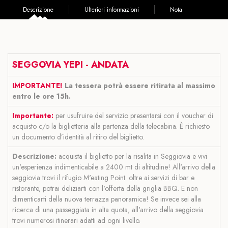
Descrizione
Ulteriori informazioni
Nota
SEGGOVIA YEPI - ANDATA
IMPORTANTE!
La tessera potrà essere ritirata al massimo
entro le ore 15h.
Importante:
per usufruire del servizio presentarsi con il voucher di
acquisto c/o la biglietteria alla partenza della telecabina. È richiesto
un documento d’identità al ritiro del biglietto.
Descrizione:
acquista il biglietto per la risalita in Seggiovia e vivi
un'esperienza indimenticabile a 2400 mt di altitudine! All'arrivo della
seggiovia trovi il rifugio M'eating Point: oltre ai servizi di bar e
ristorante, potrai deliziarti con l'offerta della griglia BBQ. E non
dimenticarti della nuova terrazza panoramica! Se invece sei alla
ricerca di una passeggiata in alta quota, all'arrivo della seggiovia
trovi numerosi itinerari adatti ad ogni livello.