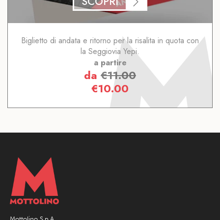
SCOPRI
Biglietto di andata e ritorno per la risalita in quota con
la Seggiovia Yepi.
a partire
da
€
11.00
€
10.00
Mottolino S.p.A.