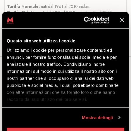
Tariffa Normale:
nati dal 1961 al 2010 inclusi.
Tariffa Ridotto:
nati dal 2011 al 2019 inclusi; nati nel 1960 e
precedenti.
Tariffa Famiglia:
2 adulti e 2 bambini (di età compresa dai 6 ai 14
anni non compiuti).
Questo sito web utilizza i cookie
Utilizziamo i cookie per personalizzare contenuti ed
annunci, per fornire funzionalità dei social media e per
analizzare il nostro traffico. Condividiamo inoltre
Può interessarti anche...
informazioni sul modo in cui utilizza il nostro sito con i
nostri partner che si occupano di analisi dei dati web,
pubblicità e social media, i quali potrebbero combinarle
con altre informazioni che ha fornito loro o che hanno
raccolto dal suo utilizzo dei loro servizi.
ANDATA E RITORNO YEPI CON
PRANZO
Mostra dettagli