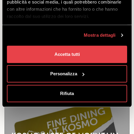
THE TASTE OF A NEW YEAR -
pubblicità e social media, i quali potrebbero combinarle
con altre informazioni che ha fornito loro o che hanno
CAPODANNO AL KOSMO 2026
raccolto dal suo utilizzo dei loro servizi.
(CIRO FOGLIA X1)
SCOPRI
Mostra dettagli
Accetta tutti
Un’esperienza gourmet per accogliere il nuovo anno
in perfetto stile Kosmo.
Personalizza
a partire
da
€
220.00
Rifiuta