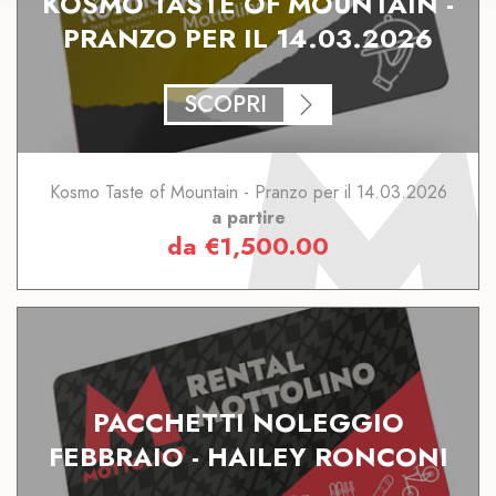
KOSMO TASTE OF MOUNTAIN -
PRANZO PER IL 14.03.2026
SCOPRI
Kosmo Taste of Mountain - Pranzo per il 14.03.2026
a partire
da
€
1,500.00
PACCHETTI NOLEGGIO
FEBBRAIO - HAILEY RONCONI