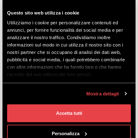
SKIPASS LIVIGNO TARIFFA
YOUTH
Questo sito web utilizza i cookie
Utilizziamo i cookie per personalizzare contenuti ed
SCOPRI
annunci, per fornire funzionalità dei social media e per
analizzare il nostro traffico. Condividiamo inoltre
informazioni sul modo in cui utilizza il nostro sito con i
nostri partner che si occupano di analisi dei dati web,
Lo Skipass per accedere a tutta la Ski Area di Livigno
per sciatori e snowboarder nati nel 2001 e successivi
pubblicità e social media, i quali potrebbero combinarle
ATTENZIONE! Lo skipass può essere ritirato
con altre informazioni che ha fornito loro o che hanno
esclusivamente alla biglietteria
raccolto dal suo utilizzo dei loro servizi.
dell’Headquarters di Mottolino!
a partire
Mostra dettagli
da
€
36.50
Accetta tutti
Personalizza