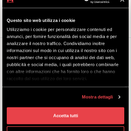
lasciare comodamente la propria attrezzatura.
Inclusi nell’offerta:
sci e bastoncini.
Questo sito web utilizza i cookie
Utilizziamo i cookie per personalizzare contenuti ed
annunci, per fornire funzionalità dei social media e per
analizzare il nostro traffico. Condividiamo inoltre
Può interessarti anche...
informazioni sul modo in cui utilizza il nostro sito con i
nostri partner che si occupano di analisi dei dati web,
pubblicità e social media, i quali potrebbero combinarle
con altre informazioni che ha fornito loro o che hanno
raccolto dal suo utilizzo dei loro servizi.
SCI ADULTO PREMIUM
Mostra dettagli
SCOPRI
Accetta tutti