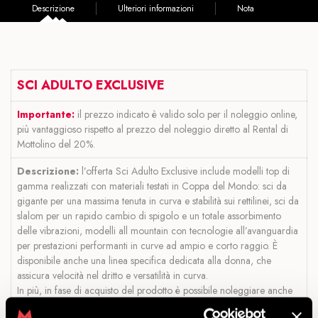
Descrizione
Ulteriori informazioni
Nota
SCI ADULTO EXCLUSIVE
Importante:
il prezzo indicato è valido solo per il noleggio online,
più vantaggioso rispetto al prezzo del noleggio diretto al Rental di
Mottolino del 20%.
Descrizione:
l’offerta Sci Adulto Exclusive include modelli top di
gamma realizzati con materiali testati in Coppa del Mondo: sci da
gigante per una massima tenuta in curva e stabilità sui rettilinei, sci da
slalom per un rapido cambio di spigolo e un totale assorbimento
delle vibrazioni, modelli all mountain con tecnologie all’avanguardia
per prestazioni performanti in curve ad ampio e corto raggio. È
disponibile anche una linea specifica dedicata alla donna, che
assicura velocità nel dritto e versatilità in curva.
In più, in fase di acquisto del prodotto è possibile noleggiare anche
uno dei depositi all’interno del Rental di Mottolino, dove poter