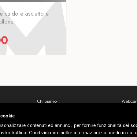
 caldo e asciutto e
llone.
00
Chi Siamo
Webca
Contatti
Meteo L
 00585220148
 cookie
Lavora con noi
Parcheg
ondrio n.
Privacy e Cookie Policy
Offerte
rsonalizzare contenuti ed annunci, per fornire funzionalità dei soc
Termini e Condizioni
Area Affi
:
Webtek
stro traffico. Condividiamo inoltre informazioni sul modo in cui ut
Ecommerce