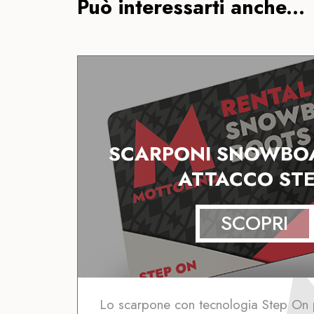
Può interessarti anche...
SCARPONI SNOWBO
ATTACCO ST
SCOPRI
Lo scarpone con tecnologia Step On p