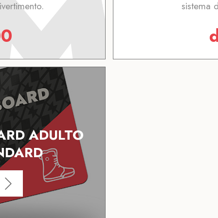
ivertimento.
sistema d
00
ARD ADULTO
NDARD