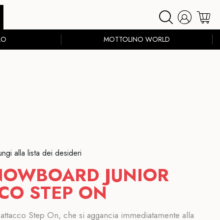
LO
MOTTOLINO WORLD
ngi alla lista dei desideri
NOWBOARD JUNIOR
CO STEP ON
n attacco Step On, che si aggancia immediatamente alla