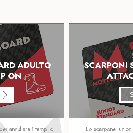
ARD ADULTO
SCARPONI 
EP ON
ATTA
er annullare i tempi di
Lo scarpone junior 