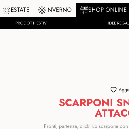
ESTATE
INVERNO
SHOP ONLINE
PRODOTTI ESTIVI
IDEE REGA
Aggiu
SCARPONI S
ATTAC
Pronti, partenza, click! Lo scarpone co