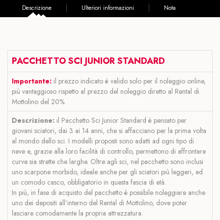
Descrizione
Ulteriori informazioni
Nota
PACCHETTO SCI JUNIOR STANDARD
Importante:
il prezzo indicato è valido solo per il noleggio online,
più vantaggioso rispetto al prezzo del noleggio diretto al Rental di
Mottolino del 20%.
Descrizione:
il Pacchetto Sci Junior Standard è pensato per
giovani sciatori, dai 3 ai 14 anni, che si affacciano per la prima volta
al mondo dello sci. I modelli proposti sono adatti ad ogni tipo di
neve e, grazie alla loro facilità di controllo, permettono di affrontare
curve sia strette che larghe. Oltre agli sci, nel pacchetto sono inclusi
uno scarpone morbido, ideale anche per gli sciatori più leggeri, ed
un comodo casco, obbligatorio in questa fascia di età.
In più, in fase di acquisto del pacchetto è possibile noleggiare anche
uno dei depositi all’interno del Rental di Mottolino, dove poter
lasciare comodamente la propria attrezzatura.