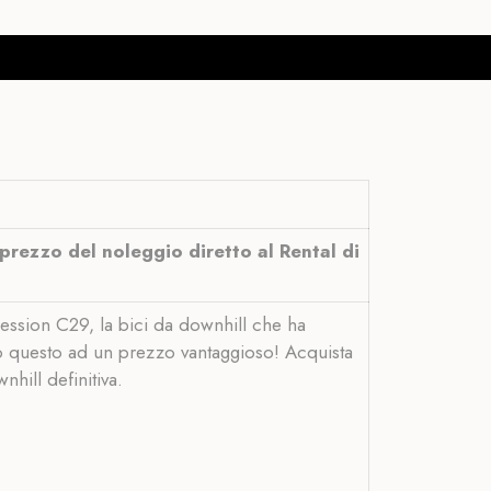
 prezzo del noleggio diretto al Rental di
 Session C29, la bici da downhill che ha
utto questo ad un prezzo vantaggioso! Acquista
nhill definitiva.