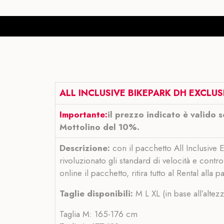
ALL INCLUSIVE BIKEPARK DH EXCLUS
Importante:
il prezzo indicato è valido 
Mottolino del 10%.
Descrizione:
con il pacchetto All Inclusive 
rivoluzionato gli standard di velocità e contr
online il pacchetto, ritira tutto al Rental alla
Taglie disponibili:
M L XL (in base all’altez
Taglia M: 165-176 cm