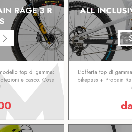
AIN RAGE 3 R
ALL INCLUSI
S
l modello top di gamma:
L’offerta top di gamma
otezioni e casco. Cosa
bikepass + Propain Ra
?
00
d