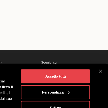
m
Seguici su
ivigno
gi
Accetta tutti
 Gruppi
ial
liati
ilizza il
no Società Benefit
Personalizza
edia, i
 dal suo
Rifiuta