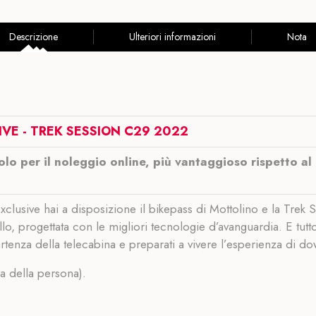
Descrizione
Ulteriori informazioni
Nota
IVE - TREK SESSION C29 2022
solo per il noleggio online, più vantaggioso rispetto al
Exclusive hai a disposizione il bikepass di Mottolino e la Trek
ollo, progettata con le migliori tecnologie d’avanguardia. E t
 partenza della telecabina e preparati a vivere l’esperienza di dow
za della persona).