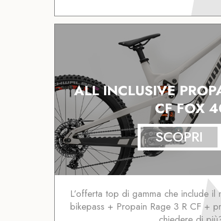
ALL INCLUSIVE PROP
CF FOX 4
SCOPRI
L’offerta top di gamma che include i
bikepass + Propain Rage 3 R CF + pr
chiedere di più