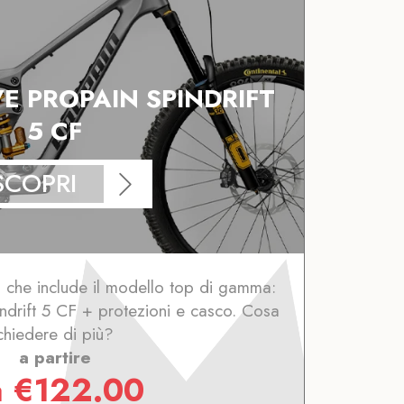
VE PROPAIN SPINDRIFT
5 CF
SCOPRI
 che include il modello top di gamma:
ndrift 5 CF + protezioni e casco. Cosa
chiedere di più?
a partire
a
€
122.00