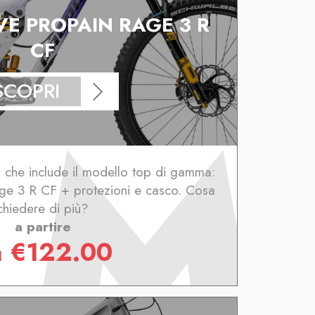
VE PROPAIN RAGE 3 R
CF
SCOPRI
 che include il modello top di gamma:
ge 3 R CF + protezioni e casco. Cosa
chiedere di più?
a partire
a
€
122.00