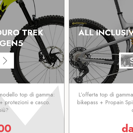
DURO TREK
ALL INCLUSI
 GEN5
l modello top di gamma:
L’offerta top di gamma
+ protezioni e casco.
bikepass + Propain Spi
più?
00
d