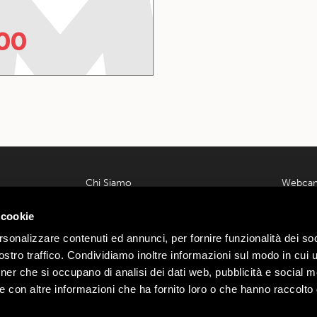
00
Chi Siamo
Webca
Contatti
Meteo L
 00585220148
 cookie
Lavora con noi
Parcheg
ondrio n.
Privacy e Cookie Policy
Offerte
rsonalizzare contenuti ed annunci, per fornire funzionalità dei soc
Termini e Condizioni
Area Affi
:
Webtek
stro traffico. Condividiamo inoltre informazioni sul modo in cui ut
Ecommerce
Mottoli
tner che si occupano di analisi dei dati web, pubblicità e social m
Dichiarazione di Accessibilità
e con altre informazioni che ha fornito loro o che hanno raccolto
Mottolino Vibes
Regolamento Mottolino Vibes