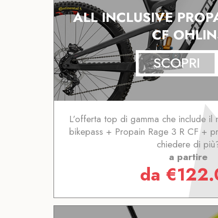
ALL INCLUSIVE PROP
CF OHLIN
SCOPRI
L’offerta top di gamma che include i
bikepass + Propain Rage 3 R CF + pr
chiedere di più
a partire
da
€
122.