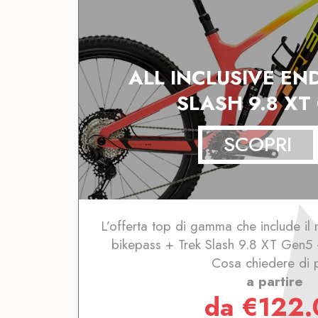
ALL INCLUSIVE EN
SLASH 9.8 XT
SCOPRI
L’offerta top di gamma che include i
bikepass + Trek Slash 9.8 XT Gen5 
Cosa chiedere di 
a partire
da
€
122.