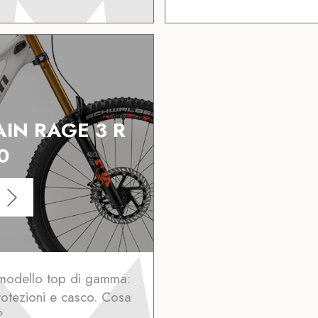
AIN RAGE 3 R
0
l modello top di gamma:
otezioni e casco. Cosa
?