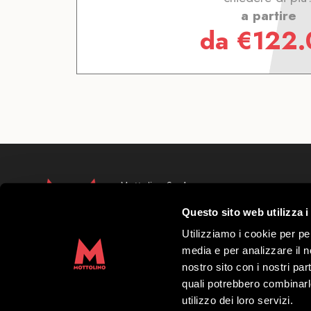
a partire
da
€
122.
Mottolino S.p.A.
Via Bondi 473, 23041 Livigno (SO) – C.F.
Questo sito web utilizza i
Capitale Sociale € 8.772.000,00 – REA di S
41452
Utilizziamo i cookie per pe
Copyright 2019 Mottolino S.p.A.- Sito Web
media e per analizzare il no
S.p.A.
nostro sito con i nostri par
quali potrebbero combinarl
Orario HQ Mottolino:
08:30-18:00
utilizzo dei loro servizi.
Orario Cabina:
09:00-16:40